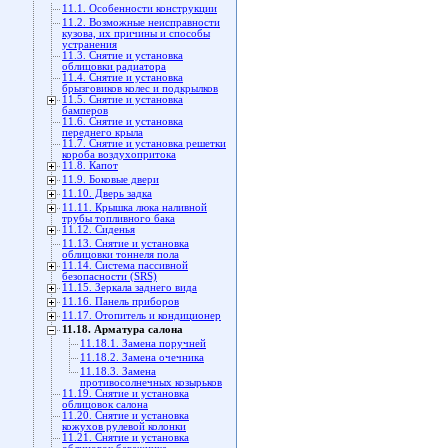
11.1. Особенности конструкции
11.2. Возможные неисправности
кузова, их причины и способы
устранения
11.3. Снятие и установка
облицовки радиатора
11.4. Снятие и установка
брызговиков колес и подкрылков
11.5. Снятие и установка
бамперов
11.6. Снятие и установка
переднего крыла
11.7. Снятие и установка решетки
короба воздухопритока
11.8. Капот
11.9. Боковые двери
11.10. Дверь задка
11.11. Крышка люка наливной
трубы топливного бака
11.12. Сиденья
11.13. Снятие и установка
облицовки тоннеля пола
11.14. Система пассивной
безопасности (SRS)
11.15. Зеркала заднего вида
11.16. Панель приборов
11.17. Отопитель и кондиционер
11.18. Арматура салона
11.18.1. Замена поручней
11.18.2. Замена очечника
11.18.3. Замена
противосолнечных козырьков
11.19. Снятие и установка
облицовок салона
11.20. Снятие и установка
кожухов рулевой колонки
11.21. Снятие и установка