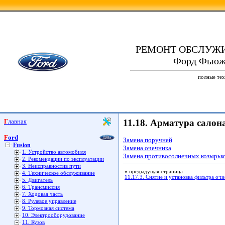
РЕМОНТ ОБСЛУЖ
Форд Фьюжн.
полные тех
Главная
11.18. Арматура салон
Ford
Замена поручней
Fusion
Замена очечника
1. Устройство автомобиля
Замена противосолнечных козырьк
2. Рекомендации по эксплуатации
3. Неисправностив пути
«
предыдущая страница
4. Техническое обслуживание
11.17.3. Снятие и установка фильтра оч
5. Двигатель
6. Трансмиссия
7. Ходовая часть
8. Рулевое управление
9. Тормозная система
10. Электрооборудование
11. Кузов