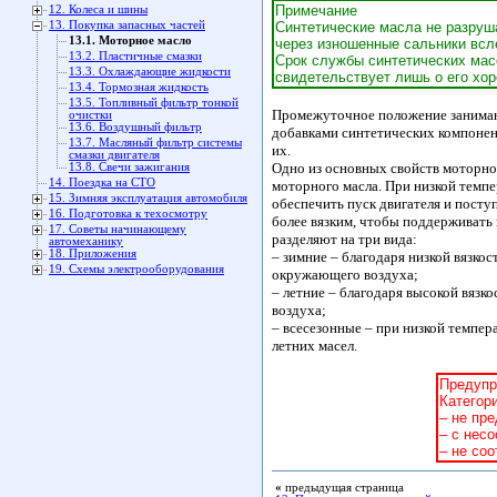
Примечание
12. Колеса и шины
13. Покупка запасных частей
Синтетические масла не разруш
13.1. Моторное масло
через изношенные сальники всл
13.2. Пластичные смазки
Срок службы синтетических мас
13.3. Охлаждающие жидкости
свидетельствует лишь о его хо
13.4. Тормозная жидкость
13.5. Топливный фильтр тонкой
Промежуточное положение занима
очистки
13.6. Воздушный фильтр
добавками синтетических компонен
13.7. Масляный фильтр системы
их.
смазки двигателя
Одно из основных свойств моторног
13.8. Свечи зажигания
14. Поездка на СТО
моторного масла. При низкой темп
15. Зимняя эксплуатация автомобиля
обеспечить пуск двигателя и посту
16. Подготовка к техосмотру
более вязким, чтобы поддерживать 
17. Советы начинающему
разделяют на три вида:
автомеханику
18. Приложения
– зимние – благодаря низкой вязко
19. Схемы электрооборудования
окружающего воздуха;
– летние – благодаря высокой вязк
воздуха;
– всесезонные – при низкой темпер
летних масел.
Предупр
Категор
– не пр
– с нес
– не со
«
предыдущая страница