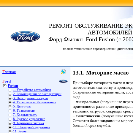
РЕМОНТ ОБСЛУЖИВАНИЕ ЭК
АВТОМОБИЛЕЙ
Форд Фьюжн. Ford Fusion (с 200
полные технические характеристики. диагности
Главная
13.1. Моторное масло
Ford
При выборе моторного масла в пер
Fusion
изготовителя к качеству и произво
1. Устройство автомобиля
Современные моторные масла, сост
2. Рекомендации по эксплуатации
вида:
3. Неисправностив пути
–
минеральные
(полученные перего
4. Техническое обслуживание
применяются различные присадки, 
5. Двигатель
6. Трансмиссия
тепловых нагрузок, сокращая срок 
7. Ходовая часть
–
синтетические
(полученные путем
8. Рулевое управление
Остаются более жидкими на морозе
9. Тормозная система
больший срок службы.
10. Электрооборудование
11. Кузов