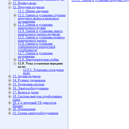
12.8.2. Снятие и установка передних пр
11. Привод колес
12. Передняя подвеска
12.1. Общие сведения
12.2. Снятие и установка ступицы
переднего колеса и колесного
подшипника
12.3. Снятие и установка
поворотного кулака
12.4. Снятие и установка левого
поперечного рычага подвески
12.5. Снятие и установка правого
поперечного рычага
12.6. Снятие и установка
стабилизатора поперечной
устойчивости
12.7. Снятие и установка
подрамника
12.8. Амортизаторная стойка
12.9. Углы установки передних
колес
12.9.1. Установка схождения
колес
13. Задняя подвеска
14. Рулевое управление
15. Тормозная система
16. Электрооборудование
17. Колеса и диски
18. Система выпуска отработавших
газов
19. 2,5-литровый VЕ-двигатель
Duratec
20. Приложения
21. Схемы электрооборудования