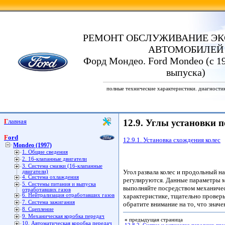
РЕМОНТ ОБСЛУЖИВАНИЕ ЭК
АВТОМОБИЛЕЙ
Форд Мондео. Ford Mondeo (с 19
выпуска)
полные технические характеристики. диагности
Главная
12.9. Углы установки 
Ford
12.9.1. Установка схождения колес
Mondeo (1997)
1. Общие сведения
2. 16-клапанные двигатели
3. Система смазки (16-клапанные
Угол развала колес и продольный н
двигатели)
4. Система охлаждения
регулируются. Данные параметры м
5. Системы питания и выпуска
выполняйте посредством механичес
отработавших газов
6. Нейтрализация отработавших газов
характеристике, тщательно проверь
7. Система зажигания
обратите внимание на то, что знач
8. Сцепление
9. Механическая коробка передач
«
предыдущая страница
10. Автоматическая коробка передач