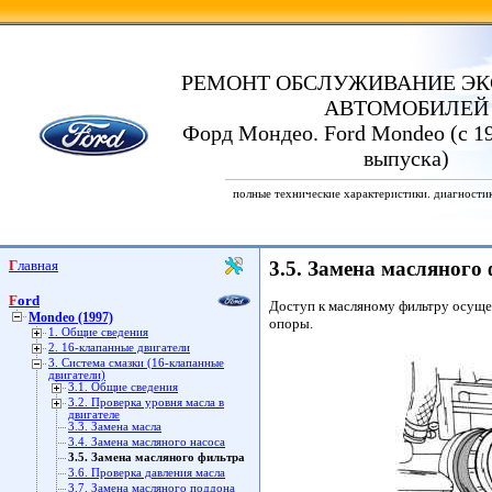
РЕМОНТ ОБСЛУЖИВАНИЕ ЭК
АВТОМОБИЛЕЙ
Форд Мондео. Ford Mondeo (с 19
выпуска)
полные технические характеристики. диагности
Главная
3.5. Замена масляного
Ford
Доступ к масляному фильтру осуще
Mondeo (1997)
опоры.
1. Общие сведения
2. 16-клапанные двигатели
3. Система смазки (16-клапанные
двигатели)
3.1. Общие сведения
3.2. Проверка уровня масла в
двигателе
3.3. Замена масла
3.4. Замена масляного насоса
3.5. Замена масляного фильтра
3.6. Проверка давления масла
3.7. Замена масляного поддона