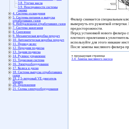
3.8. Утечки масла
3.9. Неисправности системы
смазки
4. Система охлаждения
5. Системы питания и выпуска
Фильтр снимается специальным клю
отработавших газов
вывернуть его рукояткой отвертки.
6. Нейтрализация отработавших газов
7. Система зажигания
предосторожности.
8. Сцепление
Перед установкой нового фильтра с
9. Механическая коробка передач
плотного прилегания к уплотнитель
10. Автоматическая коробка передач
используйте для этого никакие инс
11. Привод колес
После замены масляного фильтра пр
12. Передняя подвеска
13. Задняя подвеска
«
предыдущая страница
14. Рулевое управление
3.4. Замена масляного насоса
15. Тормозная система
16. Электрооборудование
17. Колеса и диски
18. Система выпуска отработавших
газов
19. 2,5-литровый VЕ-двигатель
Duratec
20. Приложения
21. Схемы электрооборудования