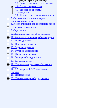
радиатора и радиатора
4.5. Замена жидкостного насоса
4.6. Замена термостата
4.7. Проверка системы
охлаждения
4.8. Шланги системы охлаждения
5. Системы питания и выпуска
отработавших газов
6. Нейтрализация отработавших газов
7. Система зажигания
8. Сцепление
9. Механическая коробка передач
10. Автоматическая коробка передач
11. Привод колес
12. Передняя подвеска
13. Задняя подвеска
14. Рулевое управление
15. Тормозная система
16. Электрооборудование
17. Колеса и диски
18. Система выпуска отработавших
газов
19. 2,5-литровый VЕ-двигатель
Duratec
20. Приложения
21. Схемы электрооборудования