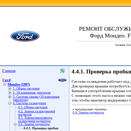
РЕМОНТ ОБСЛУЖ
Форд Мондео. Fo
полные тех
Главная
4.4.1. Проверка пробк
Ford
Система охлаждения работает под д
Mondeo (1997)
Для проверки крышки потребуется на
1. Общие сведения
Бывшая в употреблении крышка откр
2. 16-клапанные двигатели
С помощью этого насоса можно таки
3. Система смазки (16-клапанные
тем, чтобы манометр выдерживал эт
двигатели)
4. Система охлаждения
4.1. Общие сведения
«
предыдущая страница
4.2. Замена охлаждающей
4.4. Замена радиатора
жидкости
4.3. Замена вентилятора
охлаждения радиатора
4.4. Замена радиатора
4.4.1. Проверка пробки