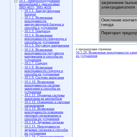
10.1. Электрооборудование
загрязнение пылью
автомобилей с двигателями
электродвигателя
ЗМЗ-4025, ЗМЗ-4026
10.1.1. Аккумуляторная
батарея
10.1.2. Возможные
Окисление контакт
неисправности
гнезда
аккумуляторной батареи и
способы х устранения
10.1.3. Генератор
Перегорел предох
10.1.4. Возможные
неисправности генератора и
способы их устранения
10.1.5. Регулятор напряжения
«
предыдущая страница
10.1.6. Возможные
10.1.20. Возможные неисправности элек
неисправности регулятора
их устранения
напряжения и способы их
устранения
10.1.7. Стартер
10.1.8. Возможные
неисправности стартера и
способы их устранения
10.1.9. Система зажигания
10.1.10. Возможные
неисправности системы
зажигания и способы их
устранения
10.1.11. Проверка системы
зажигания на автомобиле
10.1.12. Освещение и световая
сигнализация
10.1.13. Возможные
неисправности освещения,
световой сигнализации и
способы их устранения
10.1.14. Звуковые сигналы
10.1.15. Неисправности
звуковых сигналов и способы
их устранения
10.1.16. Стеклоочиститель