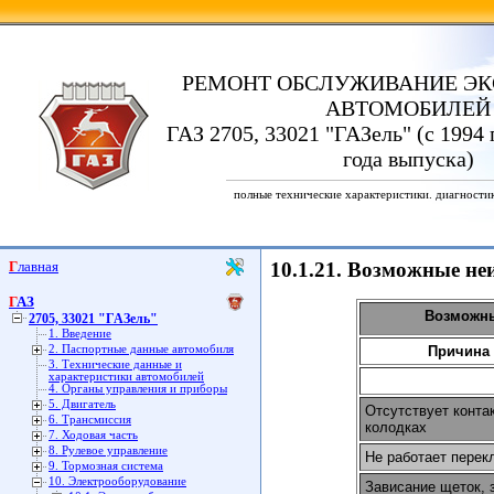
РЕМОНТ ОБСЛУЖИВАНИЕ ЭК
АВТОМОБИЛЕЙ
ГАЗ 2705, 33021 "ГАЗель" (с 1994 
года выпуска)
полные технические характеристики. диагности
Главная
10.1.21. Возможные не
ГАЗ
Возможны
2705, 33021 "ГАЗель"
1. Введение
2. Паспортные данные автомобиля
Причина 
3. Технические данные и
характеристики автомобилей
4. Органы управления и приборы
5. Двигатель
Отсутствует конта
6. Трансмиссия
колодках
7. Ходовая часть
8. Рулевое управление
Не работает перек
9. Тормозная система
10. Электрооборудование
Зависание щеток, 