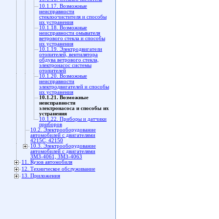
10.1.17. Возможные
неисправности
стеклоочистителя и способы
их устранения
10.1.18. Возможные
неисправности омывателя
ветрового стекла и способы
их устранения
10.1.19. Электродвигатели
отопителей, вентилятора
обдува ветрового стекла,
электронасос системы
отопителей
10.1.20. Возможные
неисправности
электродвигателей и способы
их устранения
10.1.21. Возможные
неисправности
электронасоса и способы их
устранения
10.1.22. Приборы и датчики
приборов
10.2. Электрооборудование
автомобилей с двигателями
4215С, 42150
10.3. Электрооборудование
автомобилей с двигателями
ЗМЗ-4061, ЗМЗ-4063
11. Кузов автомобиля
12. Техническое обслуживание
13. Приложения