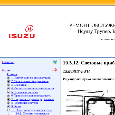
РЕМОНТ ОБСЛУЖ
Исудзу Трупер. I
полные тех
Главная
10.5.12. Световые при
Isuzu
ОБЫЧНЫЕ ФАРЫ
Trooper
1. Инструкция по эксплуатации
Регулировка пучка света обычно
2. Техническое обслуживание
3. Двигатели
4. Система снижения токсичности
5. Топливная система
6. Трансмиссия и ходовая часть
7. Подвеска и рулевое управление
8. Тормозная система
9. Кузов
10. Электрооборудование кузова
10.1. Система подогрева и