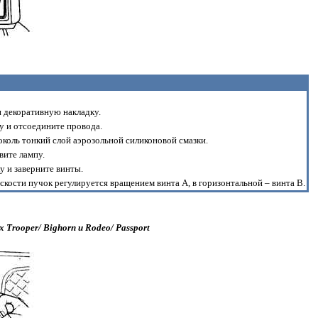
декоративную накладку.
у и отсоедините провода.
околь тонкий слой аэрозольной силиконовой смазки.
вите лампу.
у и заверните винты.
скости пучок регулируется вращением винта А, в горизонтальной – винта В.
 Trooper/ Bighorn и Rodeo/ Passport