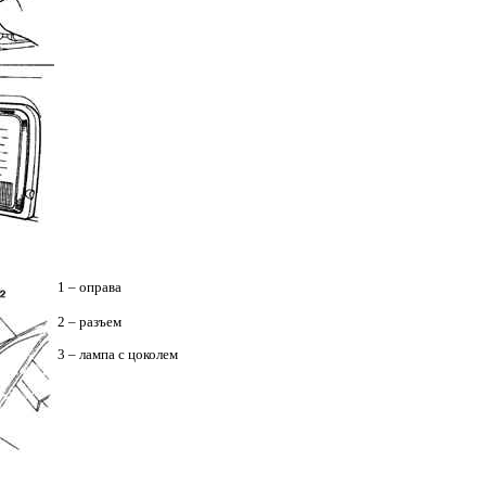
1 – оправа
2 – разъем
3 – лампа с цоколем