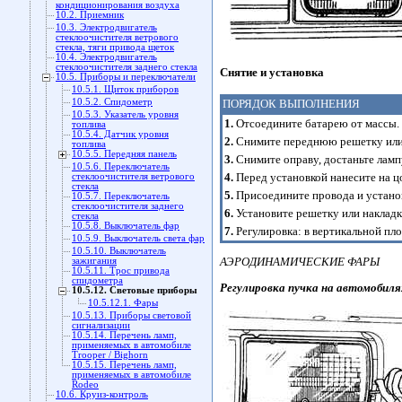
кондиционирования воздуха
10.2. Приемник
10.3. Электродвигатель
стеклоочистителя ветрового
стекла, тяги привода щеток
10.4. Электродвигатель
стеклоочистителя заднего стекла
Снятие и установка
10.5. Приборы и переключатели
10.5.1. Щиток приборов
ПОРЯДОК ВЫПОЛНЕНИЯ
10.5.2. Спидометр
10.5.3. Указатель уровня
1.
Отсоедините батарею от массы.
топлива
10.5.4. Датчик уровня
2.
Снимите переднюю решетку или 
топлива
10.5.5. Передняя панель
3.
Снимите оправу, достаньте ламп
10.5.6. Переключатель
4.
Перед установкой нанесите на ц
стеклоочистителя ветрового
стекла
5.
Присоедините провода и устано
10.5.7. Переключатель
стеклоочистителя заднего
6.
Установите решетку или накладк
стекла
10.5.8. Выключатель фар
7.
Регулировка: в вертикальной пло
10.5.9. Выключатель света фар
10.5.10. Выключатель
АЭРОДИНАМИЧЕСКИЕ ФАРЫ
зажигания
10.5.11. Трос привода
спидометра
Регулировка пучка на автомобилях
10.5.12. Световые приборы
10.5.12.1. Фары
10.5.13. Приборы световой
сигнализации
10.5.14. Перечень ламп,
применяемых в автомобиле
Trooper / Bighorn
10.5.15. Перечень ламп,
применяемых в автомобиле
Rodeo
10.6. Круиз-контроль