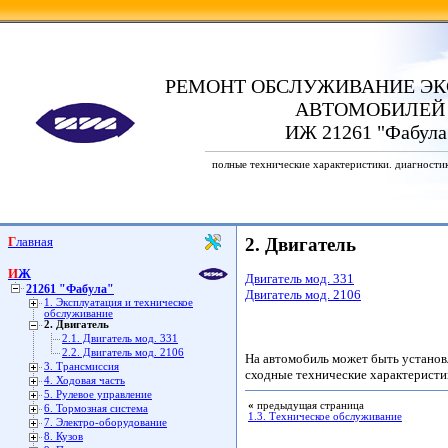
РЕМОНТ ОБСЛУЖИВАНИЕ ЭК
АВТОМОБИЛЕЙ
ИЖ 21261 "Фабула
полные технические характеристики. диагности
Главная
2. Двигатель
ИЖ
Двигатель мод. 331
21261 "Фабула"
Двигатель мод. 2106
1. Эксплуатация и техническое
обслуживание
2. Двигатель
2.1. Двигатель мод. 331
2.2. Двигатель мод. 2106
На автомобиль может быть устано
3. Трансмиссия
сходные технические характеристи
4. Ходовая часть
5. Рулевое управление
«
предыдущая страница
6. Тормозная система
1.3. Техническое обслуживание
7. Электро-оборудование
8. Кузов