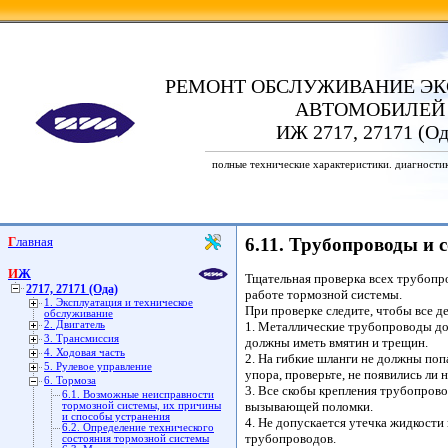
РЕМОНТ ОБСЛУЖИВАНИЕ ЭК
АВТОМОБИЛЕЙ
ИЖ 2717, 27171 (Од
полные технические характеристики. диагности
Главная
6.11. Трубопроводы и 
ИЖ
Тщательная проверка всех трубопр
2717, 27171 (Ода)
работе тормозной системы.
1. Эксплуатация и техническое
При проверке следите, чтобы все 
обслуживание
2. Двигатель
1. Металлические трубопроводы до
3. Трансмиссия
должны иметь вмятин и трещин.
4. Ходовая часть
2. На гибкие шланги не должны поп
5. Рулевое управление
упора, проверьте, не появились ли 
6. Тормоза
3. Все скобы крепления трубопров
6.1. Возможные неисправности
вызывающей поломки.
тормозной системы, их причины
и способы устранения
4. Не допускается утечка жидкости
6.2. Определение технического
трубопроводов.
состояния тормозной системы