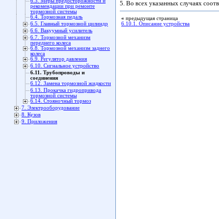
6.3. Меры предосторожности и
5. Во всех указанных случаях соот
рекомендации при ремонте
тормозной системы
6.4. Тормозная педаль
«
предыдущая страница
6.5. Главный тормозной цилиндр
6.10.1. Описание устройства
6.6. Вакуумный усилитель
6.7. Тормозной механизм
переднего колеса
6.8. Тормозной механизм заднего
колеса
6.9. Регулятор давления
6.10. Сигнальное устройство
6.11. Трубопроводы и
соединения
6.12. Замена тормозной жидкости
6.13. Прокачка гидропривода
тормозной системы
6.14. Стояночный тормоз
7. Электрооборудование
8. Кузов
9. Приложения