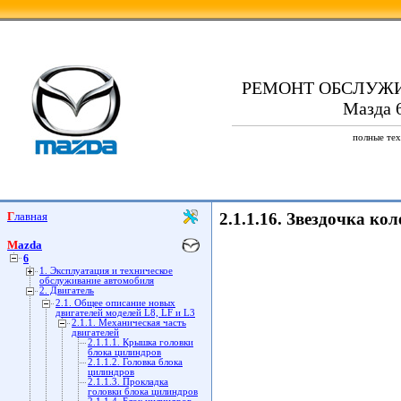
РЕМОНТ ОБСЛУЖ
Мазда 6
полные тех
Главная
2.1.1.16. Звездочка ко
Mazda
6
1. Эксплуатация и техническое
обслуживание автомобиля
2. Двигатель
2.1. Общее описание новых
двигателей моделей L8, LF и L3
2.1.1. Механическая часть
двигателей
2.1.1.1. Крышка головки
блока цилиндров
2.1.1.2. Головка блока
цилиндров
2.1.1.3. Прокладка
головки блока цилиндров