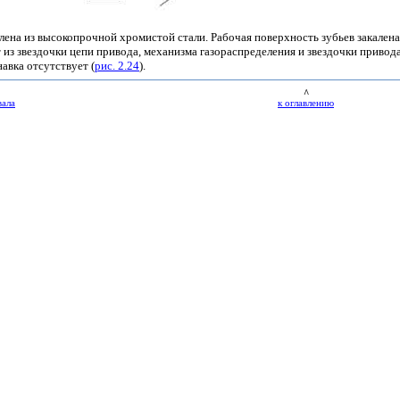
влена из высокопрочной хромистой стали. Рабочая поверхность зубьев закален
т из звездочки цепи привода, механизма газораспределения и звездочки привод
авка отсутствует (
рис. 2.24
).
^
вала
к оглавлению