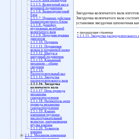
2.1.1.4. Блок цилиндров
2.1.1.5. Коленчатый вал и
коренной подшипник
2.1.1.6. Балансировочный
Звездочка коленчатого вала изгото
блок
Звездочка коленчатого вала состои
2.1.1.7. Принцип действия
балансировочного блока
установки звездочки шпоночная кан
2.1.1.8. Демпфер
крутильных колебаний
коленчатого вала
«
предыдущая страница
2.1.1.9. Передняя крышка
2.1.1.15. Звездочка распределительного 
двигателя
2.1.1.10. Поршень
2.1.1.11. Поршневые
кольца и поршневой палец
2.1.1.12. Шатун и
шатунный подшипник
2.1.1.13. Клапанный
механизм – общие
сведения
2.1.1.14.
Распределительный вал
2.1.1.15. Звездочка
распределительного вала
2.1.1.16. Звездочка
коленчатого вала
2.1.1.17. Цепь привода
механизма
газораспределения
2.1.1.18. Натяжитель цепи
привода механизма
газораспределения
2.1.1.19. Клапан,
клапанная пружина,
маслоотражательный
колпачок, направляющая
втулка клапана
2.1.1.20. Толкатель
клапана
2.1.2. Механизм изменения
фаз газораспределения