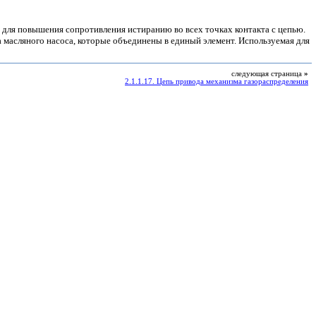
а для повышения сопротивления истиранию во всех точках контакта с цепью.
а масляного насоса, которые объединены в единый элемент. Используемая для
следующая страница
»
2.1.1.17. Цепь привода механизма газораспределения