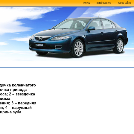
поиск
в избранное
карта сайта
здочка коленчатого
здочка привода
оса; 2 – звездочка
низма
ения; 3 – передняя
ля; 4 – наружный
ширина зуба