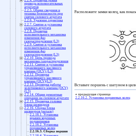
2.2.4. Проверка ремня
привода вспомогательных
агрегатов
2.2.5. Общие сведения и
Расположите замки колец, как пока
техника безопасности при
снятии силового агрегата
2.2.6. Удаление герметика
2.2.7. Снятие и установка
силового агрегата
2.2.8. Проверка
исполнительного механизма
изменения фаз
газораспределения (L3)
2.2.9. Снятие и установка
исполнительного механизма
изменения фаз
газораспределения (L3)
2.2.10. Цепь привода
механизма газораспределения
2.2.11. Снятие и установка
управляющего масляного
клапана (OCV) (L3)
2.2.12. Проверка
управляющего масляного
клапана (OCV)(L3)
Вставьте поршень с шатуном в цили
2.2.13. Проверка работы
золотникового клапана (OCV)
(L3)
«
предыдущая страница
2.2.14. Общие ремонтные
2.2.16.2. Установка поршневых колец
операции на силовом агрегате
2.2.15. Проверка головки
блока цилиндров
2.2.16. Сборка блока
цилиндров (начало)
2.2.16.1. Установка
крышек коренных
подшипников
2.2.16.2. Установка
поршневых колец
2.2.16.3. Сборка поршня
2.2.16.4. Установка