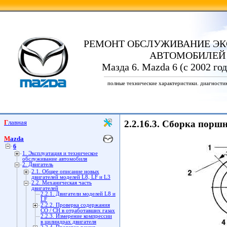
РЕМОНТ ОБСЛУЖИВАНИЕ ЭК
АВТОМОБИЛЕЙ
Мазда 6. Mazda 6 (с 2002 го
полные технические характеристики. диагности
Главная
2.2.16.3. Сборка порш
Mazda
6
1. Эксплуатация и техническое
обслуживание автомобиля
2. Двигатель
2.1. Общее описание новых
двигателей моделей L8, LF и L3
2.2. Механическая часть
двигателей
2.2.1. Двигатели моделей L8 и
LF
2.2.2. Проверка содержания
СО / СН в отработавших газах
2.2.3. Измерение компрессии
в цилиндрах двигателя