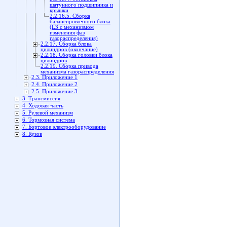
шатунного подшипника и
крышки
2.2.16.5. Сборка
балансировочного блока
(L3 c механизмом
изменения фаз
газораспределения)
2.2.17. Сборка блока
цилиндров (окончание)
2.2.18. Сборка головки блока
цилиндров
2.2.19. Сборка привода
механизма газораспределения
2.3. Приложение 1
2.4. Приложение 2
2.5. Приложение 3
3. Трансмиссия
4. Ходовая часть
5. Рулевой механизм
6. Тормозная система
7. Бортовое электрооборудование
8. Кузов