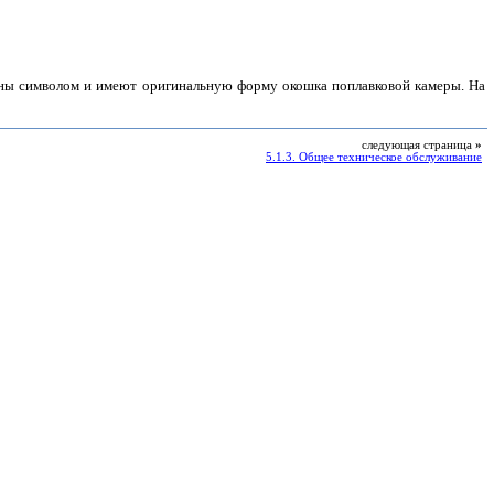
ены символом и имеют оригинальную форму окошка поплавковой камеры. На
следующая страница
»
5.1.3. Общее техническое обслуживание