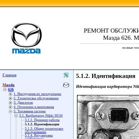
РЕМОНТ ОБСЛУЖ
Мазда 626. M
полные тех
Главная
5.1.2. Идентификация
Mazda
Идентификация карбюратора Nikk
626
1. Инструкция по эксплуатации
2. Техническое обслуживание
3. Двигатели
4. Отопление и вентиляция
5. Топливная система
5.1. Карбюратор Nikki 30/34
5.1.1. Принцип работы
5.1.2. Идентификация
5.1.3. Общее техническое
обслуживание
5.1.4. Регулировка
карбюратора