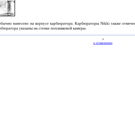
 обычно нанесено на корпусе карбюратора. Карбюраторы Nikki также отмеч
рбюратора указаны на стенке поплавковой камеры.
^
к оглавлению