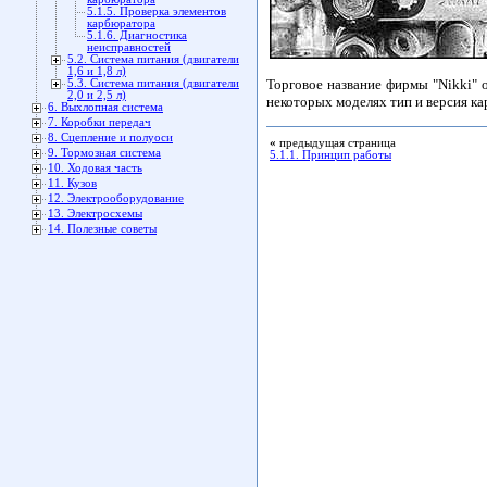
5.1.5. Проверка элементов
карбюратора
5.1.6. Диагностика
неисправностей
5.2. Система питания (двигатели
1,6 и 1,8 л)
Торговое название фирмы "Nikki"
5.3. Система питания (двигатели
2,0 и 2,5 л)
некоторых моделях тип и версия ка
6. Выхлопная система
7. Коробки передач
8. Сцепление и полуоси
«
предыдущая страница
9. Тормозная система
5.1.1. Принцип работы
10. Ходовая часть
11. Кузов
12. Электрооборудование
13. Электросхемы
14. Полезные советы