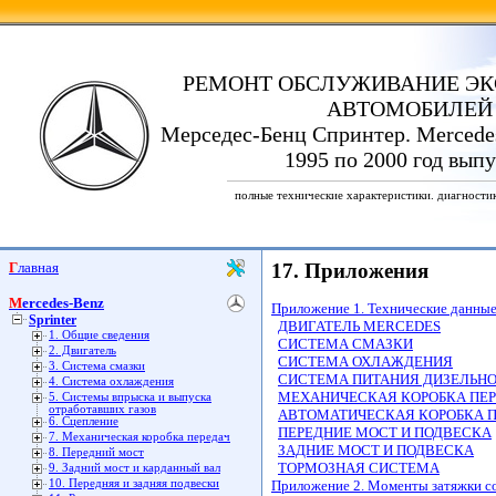
РЕМОНТ ОБСЛУЖИВАНИЕ ЭК
АВТОМОБИЛЕЙ
Мерседес-Бенц Спринтер. Mercedes
1995 по 2000 год выпу
полные технические характеристики. диагности
Главная
17. Приложения
Mercedes-Benz
Приложение 1. Технические данные
Sprinter
ДВИГАТЕЛЬ MERCEDES
1. Общие сведения
СИСТЕМА СМАЗКИ
2. Двигатель
СИСТЕМА ОХЛАЖДЕНИЯ
3. Система смазки
СИСТЕМА ПИТАНИЯ ДИЗЕЛЬНО
4. Система охлаждения
МЕХАНИЧЕСКАЯ КОРОБКА ПЕР
5. Системы впрыска и выпуска
отработавших газов
АВТОМАТИЧЕСКАЯ КОРОБКА П
6. Сцепление
ПЕРЕДНИЕ МОСТ И ПОДВЕСКА
7. Механическая коробка передач
ЗАДНИЕ МОСТ И ПОДВЕСКА
8. Передний мост
ТОРМОЗНАЯ СИСТЕМА
9. Задний мост и карданный вал
10. Передняя и задняя подвески
Приложение 2. Моменты затяжки с