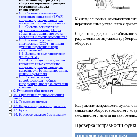
общая информация, проверка
состояния и замена
компонентов
8.3. Система улавливания
топливных испарений (EVAP) -
К числу основных компонентов сис
общая информация, проверка
перечисленные устройства с двигат
состояния и замена компонентов
8.4. Система рециркуляции
отработавших газов (EGR) -
С целью поддержания стабильности
общая информация, проверка
состояния и замена компонентов
разрежении во впускном трубопрово
8.5. Система бортовой
оборотов.
диагностики (OBD) - принцип
функционирования и коды
неисправностей
8.6. Замена модуля управления
(ЕСМ / PCM)
8.7. Информационные датчики и
исполнительные устройства -
общая информация, проверка
исправности функционирования,
снятие и установка
8.8. Каталитический
преобразователь - общая
информация, проверка состояния
и замена
9. Ручная коробка передач
10. Сцепление и трансмиссионная
линия
11. Тормозная система
Нарушение исправности функциони
12. Подвеска и рулевое управление
снижению оборотов холостого хода,
13. Кузов
14. Бортовое электрооборудование
смолянистого налета на внутренних
Проверка исправности функ
ПОРЯДОК ВЫПОЛНЕНИЯ