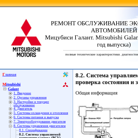
РЕМОНТ ОБСЛУЖИВАНИЕ ЭК
АВТОМОБИЛЕЙ
Мицубиси Галант. Mitsubishi Galan
год выпуска)
полные технические характеристики. диагности
Главная
8.2. Система управляе
проверка состояния и 
Mitsubishi
Galant
Общая информация
1. Введение
2. Органы управления
3. Настройки и текущее
обслуживание
4. Двигатель
5. Системы охлаждения и отопления
6. Системы питания и выпуска
7. Электрооборудование двигателя
8. Системы управления двигателем
8.1. Спецификации
8.2. Система управляемой
вентиляции картера (PCV) -