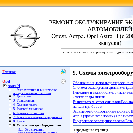
РЕМОНТ ОБСЛУЖИВАНИЕ ЭК
АВТОМОБИЛЕЙ
Опель Астра. Opel Astra H (с 20
выпуска)
полные технические характеристики. диагности
Главная
9. Схемы электрообор
Opel
Обозначения, использующиеся на с
Astra H
Система охлаждения двигателя (дв
1. Эксплуатация и техническое
Передние и задний стелоочистите
обслуживание автомобиля
2. Двигатель
Стеклоподъемники
3. Трансмиссия
Выключатель стоп-сигналов/Выключ
4. Ходовая часть
панели приборов
5. Рулевой механизм
Задние комбинированные фонари/По
6. Тормозная система
Фары (кроме ксеоновых)/Противо
7. Бортовое электрооборудование
Внутреннее освещение салона/Роз
8. Кузов
9. Схемы электрооборудования
9.1. Обозначения,
«
предыдущая страница
использующиеся на схемах