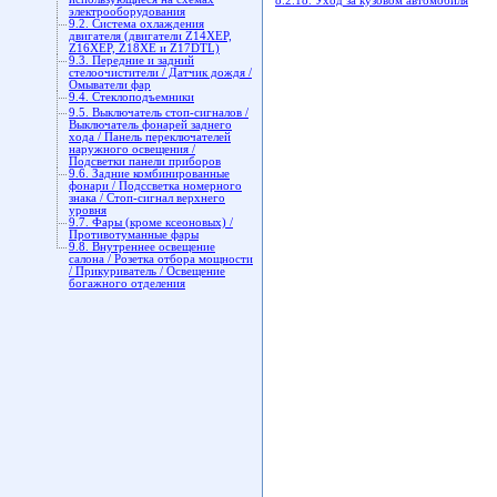
8.2.18. Уход за кузовом автомобиля
электрооборудования
9.2. Система охлаждения
двигателя (двигатели Z14XEP,
Z16XEP, Z18XE и Z17DTL)
9.3. Передние и задний
стелоочистители / Датчик дождя /
Омыватели фар
9.4. Стеклоподъемники
9.5. Выключатель стоп-сигналов /
Выключатель фонарей заднего
хода / Панель переключателей
наружного освещения /
Подсветки панели приборов
9.6. Задние комбинированные
фонари / Подссветка номерного
знака / Стоп-сигнал верхнего
уровня
9.7. Фары (кроме ксеоновых) /
Противотуманные фары
9.8. Внутреннее освещение
салона / Розетка отбора мощности
/ Прикуриватель / Освещение
богажного отделения