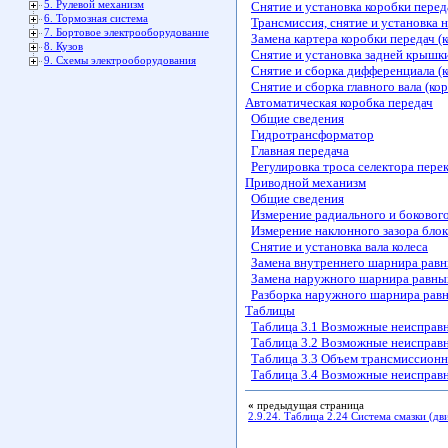
5. Рулевой механизм
Снятие и установка коробки перед
6. Тормозная система
Трансмиссия, снятие и установка н
7. Бортовое электрооборудование
Замена картера коробки передач (
8. Кузов
Снятие и установка задней крышки
9. Схемы электрооборудования
Снятие и сборка дифференциала (к
Снятие и сборка главного вала (ко
Автоматическая коробка передач
Общие сведения
Гидротрансформатор
Главная передача
Регулировка троса селектора пер
Приводной механизм
Общие сведения
Измерение радиального и боковог
Измерение наклонного зазора бло
Снятие и установка вала колеса
Замена внутреннего шарнира равн
Замена наружного шарнира равны
Разборка наружного шарнира равн
Таблицы
Таблица 3.1 Возможные неисправн
Таблица 3.2 Возможные неисправ
Таблица 3.3 Объем трансмиссионн
Таблица 3.4 Возможные неисправн
«
предыдущая страница
2.9.24. Таблица 2.24 Система смазки (дви