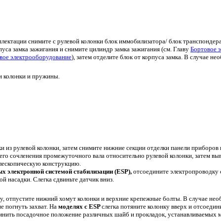
ектации снимите с рулевой колонки блок иммобилизатора/ блок транспондера,
пуса замка зажигания и снимите цилиндр замка зажигания (см. Главу
Бортовое 
вое электрооборудование
), затем отделите блок от корпуса замка. В случае 
 колонки и пружины.
 из рулевой колонки, затем снимите нижние секции отделки панели приборов 
го сочленения промежуточного вала относительно рулевой колонки, затем выв
елескопическую конструкцию.
х электронной системой стабилизации (ESP),
отсоедините электропроводку о
й насадки. Слегка сдвиньте датчик вниз.
у, отпустите нижний хомут колонки и верхние крепежные болты. В случае не
не погнуть захват. На
моделях с ESP
слегка потяните колонку вверх и отсоедин
омнить посадочное положение различных шайб и прокладок, устанавливаемых