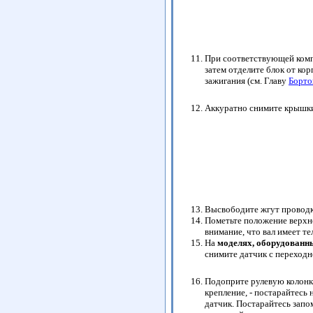
При соответствующей компл
затем отделите блок от кор
зажигания (см. Главу
Борто
Аккуратно снимите крышки
Высвободите жгут проводки
Пометьте положение верхне
внимание, что вал имеет т
На
моделях, оборудованны
снимите датчик с переходно
Подоприте рулевую колонк
крепление, - постарайтесь 
датчик. Постарайтесь зап