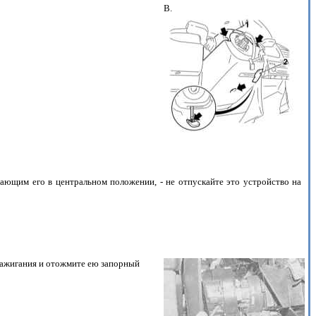
B.
ающим его в центральном положении, - не отпускайте это устройство на
 зажигания и отожмите ею запорный