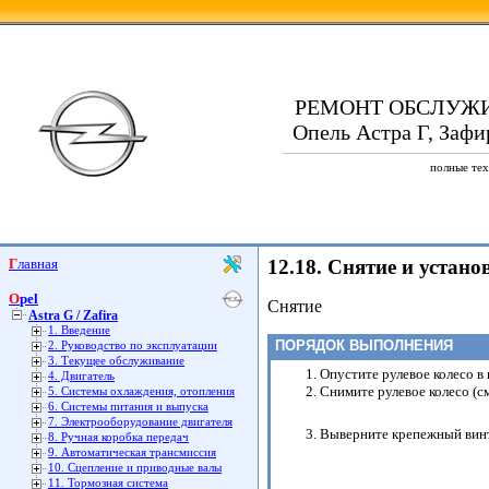
РЕМОНТ ОБСЛУЖ
Опель Астра Г, Зафир
полные тех
Главная
12.18. Снятие и устан
Opel
Снятие
Astra G / Zafira
1. Введение
ПОРЯДОК ВЫПОЛНЕНИЯ
2. Руководство по эксплуатации
3. Текущее обслуживание
Опустите рулевое колесо в
4. Двигатель
Снимите рулевое колесо (с
5. Системы охлаждения, отопления
6. Системы питания и выпуска
7. Электрооборудование двигателя
Выверните крепежный винт 
8. Ручная коробка передач
9. Автоматическая трансмиссия
10. Сцепление и приводные валы
11. Тормозная система