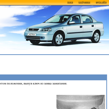
поиск
в избранное
карта сайта
этом положении, вынув ключ из замка зажигания.