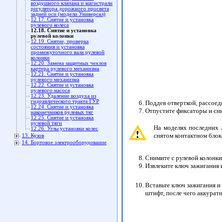
воздушного клапана и магистрали
регулятора дорожного просвета
задней оси (модели Универсал)
12.17. Снятие и установка
рулевого колеса
12.18. Снятие и установка
рулевой колонки
12.19. Снятие, проверка
состояния и установка
промежуточного вала рулевой
колонки
12.20. Замена защитных чехлов
картера рулевого механизма
12.21. Снятие и установка
рулевого механизма
12.22. Снятие и установка
рулевого насоса
12.23. Удаление воздуха из
гидравлического тракта ГУР
Поддев отверткой, рассоед
12.24. Снятие и установка
Отпустите фиксаторы и сни
наконечников рулевых тяг
12.25. Снятие и установка
рулевой тяги
На моделях последних 
12.26. Углы установки колес
снятом контактном блок
13. Кузов
14. Бортовое электрооборудование
Снимите с рулевой колонки
Извлеките ключ зажигания
Вставьте ключ зажигания и
штифт, после чего аккурат