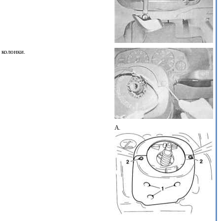
 колонки.
A.