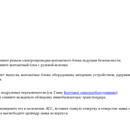
ините разъем электропроводки контактного блока подушки безопасности.
мите контактный блок с рулевой колонки.
лет выпуска контактные блоки оборудованы запорным устройством, удержив
е.
 подрулевые переключатели (см. Главу
Бортовое электрооборудование
).
 и снимите кольцевую облицовку иммобилизатора/ транспондера.
 поверните его в положение АСС, вставьте тонкую отвертку в отверстие замка
но высвободите цилиндр замка из корпуса.