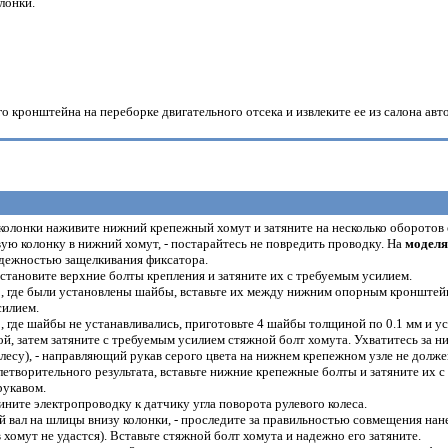
лонки.
о кронштейна на переборке двигательного отсека и извлеките ее из салона авт
колонки наживите нижний крепежный хомут и затяните на несколько оборотов е
ую колонку в нижний хомут, - постарайтесь не повредить проводку. На
моделя
надежностью защелкивания фиксатора.
становите верхние болты крепления и затяните их с требуемым усилием.
.
, где были установлены шайбы, вставьте их между нижним опорным кронштей
силием.
.
, где шайбы не устанавливались, приготовьте 4 шайбы толщиной по 0.1 мм и
, затем затяните с требуемым усилием стяжной болт хомута. Ухватитесь за н
лесу), - направляющий рукав серого цвета на нижнем крепежном узле не долже
етворительного результата, вставьте нижние крепежные болты и затяните их с
рукавом.
ните электропроводку к датчику угла поворота рулевого колеса.
 вал на шлицы внизу колонки, - проследите за правильностью совмещения на
 хомут не удастся). Вставьте стяжной болт хомута и надежно его затяните.