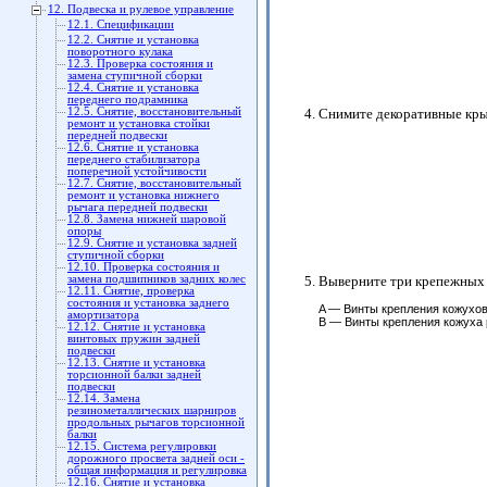
12. Подвеска и рулевое управление
12.1. Спецификации
12.2. Снятие и установка
поворотного кулака
12.3. Проверка состояния и
замена ступичной сборки
12.4. Снятие и установка
переднего подрамника
12.5. Снятие, восстановительный
Снимите декоративные кры
ремонт и установка стойки
передней подвески
12.6. Снятие и установка
переднего стабилизатора
поперечной устойчивости
12.7. Снятие, восстановительный
ремонт и установка нижнего
рычага передней подвески
12.8. Замена нижней шаровой
опоры
12.9. Снятие и установка задней
ступичной сборки
12.10. Проверка состояния и
замена подшипников задних колес
Выверните три крепежных в
12.11. Снятие, проверка
состояния и установка заднего
A — Винты крепления кожухов
амортизатора
B — Винты крепления кожуха р
12.12. Снятие и установка
винтовых пружин задней
подвески
12.13. Снятие и установка
торсионной балки задней
подвески
12.14. Замена
резинометаллических шарниров
продольных рычагов торсионной
балки
12.15. Система регулировки
дорожного просвета задней оси -
общая информация и регулировка
12.16. Снятие и установка