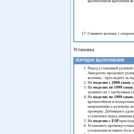
кронштейном крепления ко
Снимите колонку с опорног
Установка
ПОРЯДОК ВЫПОЛНЕНИЯ
Перед установкой рулевой 
Аккуратно проденьте рулев
колонки, - проследите за 
На
моделях с 2000 г.вып.
у
На
моделях по 1999 г.вып
затяните их с требуемым у
На
моделях по 1999 г.вып
кронштейном и поперечиной
направлению к рулевому ко
проверку. Добившись удовл
установлен перед нижним 
На
моделях с ESP
присоеди
Установите промежуточный
сочленении вставить болт в