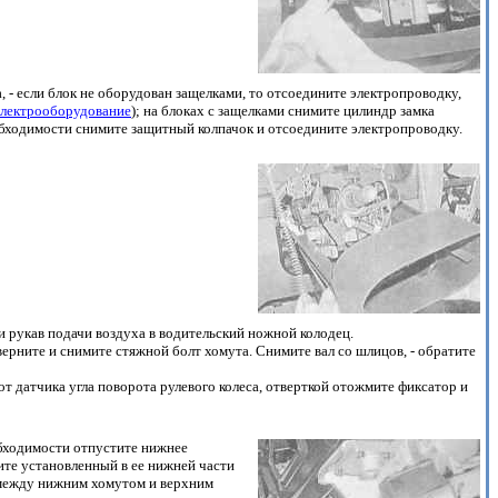
 - если блок не оборудован защелками, то отсоедините электропроводку,
электрооборудование
); на блоках с защелками снимите цилиндр замка
необходимости снимите защитный колпачок и отсоедините электропроводку.
и рукав подачи воздуха в водительский ножной колодец.
ерните и снимите стяжной болт хомута. Снимите вал со шлицов, - обратите
т датчика угла поворота рулевого колеса, отверткой отожмите фиксатор и
обходимости отпустите нижнее
ите установленный в ее нижней части
 между нижним хомутом и верхним