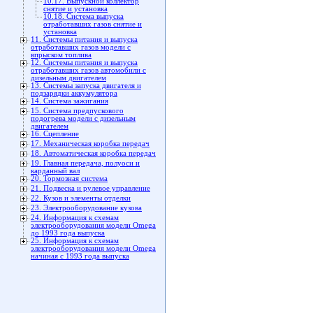
10.17. Выпускной коллектор
снятие и установка
10.18. Система выпуска
отработавших газов снятие и
установка
11. Системы питания и выпуска
отработавших газов модели с
впрыском топлива
12. Системы питания и выпуска
отработавших газов автомобили с
дизельным двигателем
13. Системы запуска двигателя и
подзарядки аккумулятора
14. Система зажигания
15. Система предпускового
подогрева модели с дизельным
двигателем
16. Сцепление
17. Механическая коробка передач
18. Автоматическая коробка передач
19. Главная передача, полуоси и
карданный вал
20. Тормозная система
21. Подвеска и рулевое управление
22. Кузов и элементы отделки
23. Электрооборудование кузова
24. Информация к схемам
электрооборудования модели Omega
до 1993 года выпуска
25. Информация к схемам
электрооборудования модели Omega
начиная с 1993 года выпуска