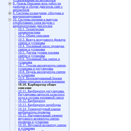
установленным на автомобиле
8. Дизель Описание всех работ по
разборке и сборке двигатель снят с
автомобиля
9. Системы охлаждения, обогрева и
кондиционирования
10. Системы питания и выпуска
отработавших газов модели с
карбюраторным двигателем
10.1. Технические
характеристики
10.2. Общее описание
10.3. Кожух воздушного фильтра
снятие и установка
10.4. Топливный насос проверка,
снятие и установка
10.5. Датчик уровня топлива
снятие и установка
10.6. Топливный бак снятие и
установка
10.7. Тросик акселератора снятие,
установка и регулировка
10.8. Педаль акселератора снятие
и установка
10.9. Неэтилированный бензин
общее описание и использование
10.10. Карбюратор общее
описание
10.11. Карбюратор регулировка.
Регулировка скорости холостого
хода и состава топливной смеси
10.12. Карбюратор
10.13. Карбюратор переборка
10.14. Температурный клапан
карбюратора проверка
10.15. Нагревательный элемент
впускного коллектора снятие,
проверка и установка
10.16. Впускной коллектор снятие
и установка