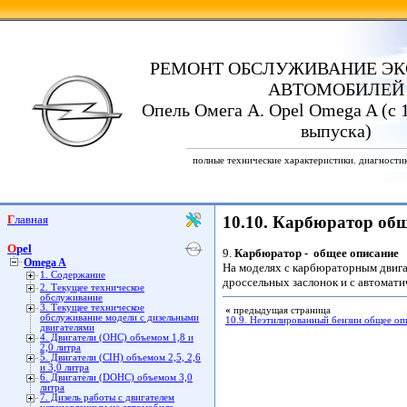
РЕМОНТ ОБСЛУЖИВАНИЕ ЭК
АВТОМОБИЛЕЙ
Опель Омега А. Opel Omega A (с 1
выпуска)
полные технические характеристики. диагности
Главная
10.10. Карбюратор общ
Opel
9.
Карбюратор - общее описание
Omega A
На моделях с карбюраторным двига
1. Содержание
дроссельных заслонок и с автомати
2. Текущее техническое
обслуживание
3. Текущее техническое
«
предыдущая страница
обслуживание модели с дизельными
10.9. Неэтилированный бензин общее оп
двигателями
4. Двигатели (ОНС) объемом 1,8 и
2,0 литра
5. Двигатели (CIH) объемом 2,5, 2,6
и 3,0 литра
6. Двигатели (DOHC) объемом 3,0
литра
7. Дизель работы с двигателем