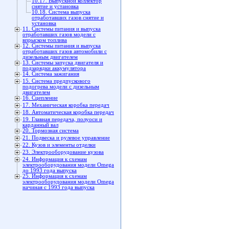
10.17. Выпускной коллектор
снятие и установка
10.18. Система выпуска
отработавших газов снятие и
установка
11. Системы питания и выпуска
отработавших газов модели с
впрыском топлива
12. Системы питания и выпуска
отработавших газов автомобили с
дизельным двигателем
13. Системы запуска двигателя и
подзарядки аккумулятора
14. Система зажигания
15. Система предпускового
подогрева модели с дизельным
двигателем
16. Сцепление
17. Механическая коробка передач
18. Автоматическая коробка передач
19. Главная передача, полуоси и
карданный вал
20. Тормозная система
21. Подвеска и рулевое управление
22. Кузов и элементы отделки
23. Электрооборудование кузова
24. Информация к схемам
электрооборудования модели Omega
до 1993 года выпуска
25. Информация к схемам
электрооборудования модели Omega
начиная с 1993 года выпуска