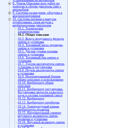
установленным на автомобиле
8. Дизель Описание всех работ по
разборке и сборке двигатель снят с
автомобиля
9. Системы охлаждения, обогрева и
кондиционирования
10. Системы питания и выпуска
отработавших газов модели с
карбюраторным двигателем
10.1. Технические
характеристики
10.2. Общее описание
10.3. Кожух воздушного фильтра
снятие и установка
10.4. Топливный насос проверка,
снятие и установка
10.5. Датчик уровня топлива
снятие и установка
10.6. Топливный бак снятие и
установка
10.7. Тросик акселератора снятие,
установка и регулировка
10.8. Педаль акселератора снятие
и установка
10.9. Неэтилированный бензин
общее описание и использование
10.10. Карбюратор общее
описание
10.11. Карбюратор регулировка.
Регулировка скорости холостого
хода и состава топливной смеси
10.12. Карбюратор
10.13. Карбюратор переборка
10.14. Температурный клапан
карбюратора проверка
10.15. Нагревательный элемент
впускного коллектора снятие,
проверка и установка
10.16. Впускной коллектор снятие
и установка