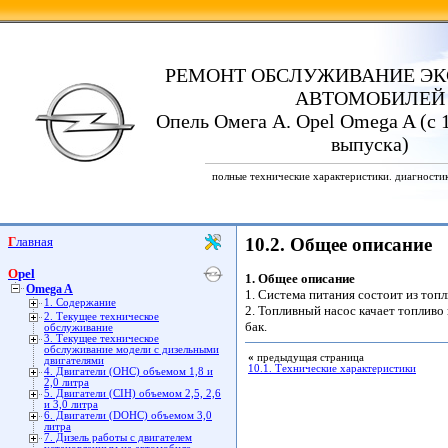
РЕМОНТ ОБСЛУЖИВАНИЕ ЭК
АВТОМОБИЛЕЙ
Опель Омега А. Opel Omega A (с 1
выпуска)
полные технические характеристики. диагности
Главная
10.2. Общее описание
Opel
1. Общее описание
Omega A
1. Система питания состоит из топ
1. Содержание
2. Топливный насос качает топливо
2. Текущее техническое
бак.
обслуживание
3. Текущее техническое
обслуживание модели с дизельными
«
предыдущая страница
двигателями
10.1. Технические характеристики
4. Двигатели (ОНС) объемом 1,8 и
2,0 литра
5. Двигатели (CIH) объемом 2,5, 2,6
и 3,0 литра
6. Двигатели (DOHC) объемом 3,0
литра
7. Дизель работы с двигателем