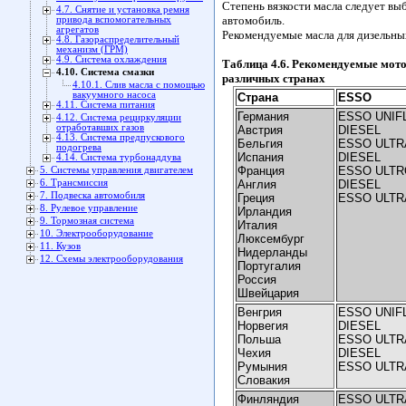
Степень вязкости масла следует вы
4.7. Снятие и установка ремня
автомобиль.
привода вспомогательных
агрегатов
Рекомендуемые масла для дизельных д
4.8. Газораспределительный
механизм (ГРМ)
4.9. Система охлаждения
Таблица 4.6. Рекомендуемые мото
4.10. Система смазки
различных странах
4.10.1. Слив масла с помощью
вакуумного насоса
Страна
ESSO
4.11. Система питания
Германия
ESSO UNIF
4.12. Система рециркуляции
отработавших газов
Австрия
DIESEL
4.13. Система предпускового
Бельгия
ESSO ULTR
подогрева
Испания
DIESEL
4.14. Система турбонаддува
Франция
ESSO ULTR
5. Системы управления двигателем
6. Трансмиссия
Англия
DIESEL
7. Подвеска автомобиля
Греция
ESSO ULTR
8. Рулевое управление
Ирландия
9. Тормозная система
Италия
10. Электрооборудование
Люксембург
11. Кузов
Нидерланды
12. Схемы электрооборудования
Португалия
Россия
Швейцария
Венгрия
ESSO UNIF
Норвегия
DIESEL
Польша
ESSO ULTR
Чехия
DIESEL
Румыния
ESSO ULTR
Словакия
Финляндия
ESSO ULTR