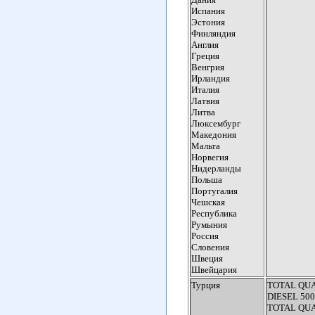
Испания
Эстония
Финляндия
Англия
Греция
Венгрия
Ирландия
Италия
Латвия
Литва
Люксембург
Македония
Мальта
Норвегия
Нидерланды
Польша
Португалия
Чешская
Республика
Румыния
Россия
Словения
Швеция
Швейцария
Турция
TOTAL QU
DIESEL 500
TOTAL QU