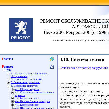
РЕМОНТ ОБСЛУЖИВАНИЕ ЭК
АВТОМОБИЛЕЙ
Пежо 206. Peugeot 206 (с 1998 
полные технические характеристики. диагности
Главная
4.10. Система смазки
Peugeot
Слив масла с помощью вакуумного
206
1. Эксплуатация и техническое
обслуживание
2. Руководство по ремонту
3. Бензиновые двигатели
Рекомендации по применению и кач
4. Дизельные двигатели
документации:
4.1. Общие сведения
- руководство по эксплуатации;
4.2. Снятие и установка силового
- гарантии производителя и период
агрегата
4.3. Блок цилиндров
В дополнение к уже существующей
4.4. Головка блока цилиндров
модельного года, предлагается мас
4.5. Коленчатый вал
топлива.
4.6. Шатунно- поршневая группа