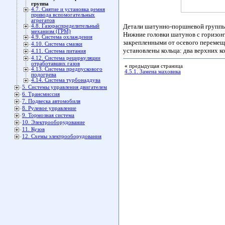
группа
4.7. Снятие и установка ремня
привода вспомогательных
агрегатов
Детали шатунно-поршневой группы
4.8. Газораспределительный
механизм (ГРМ)
Нижние головки шатунов с горизо
4.9. Система охлаждения
закрепленными от осевого переме
4.10. Система смазки
установлены кольца: два верхних 
4.11. Система питания
4.12. Система рециркуляции
отработавших газов
«
предыдущая страница
4.13. Система предпускового
4.5.1. Замена маховикa
подогрева
4.14. Система турбонаддува
5. Системы управления двигателем
6. Трансмиссия
7. Подвеска автомобиля
8. Рулевое управление
9. Тормозная система
10. Электрооборудование
11. Кузов
12. Схемы электрооборудования