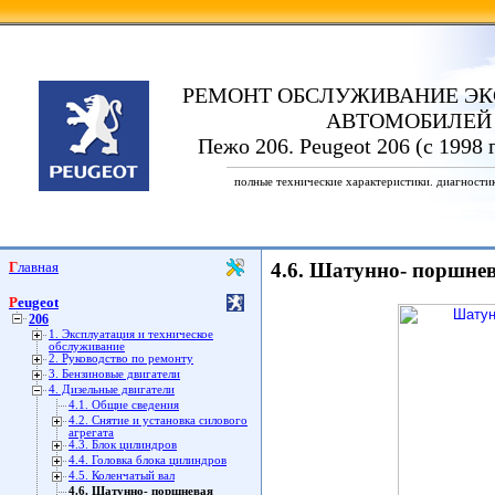
РЕМОНТ ОБСЛУЖИВАНИЕ ЭК
АВТОМОБИЛЕЙ
Пежо 206. Peugeot 206 (с 1998 
полные технические характеристики. диагности
Главная
4.6. Шатунно- поршне
Peugeot
206
1. Эксплуатация и техническое
обслуживание
2. Руководство по ремонту
3. Бензиновые двигатели
4. Дизельные двигатели
4.1. Общие сведения
4.2. Снятие и установка силового
агрегата
4.3. Блок цилиндров
4.4. Головка блока цилиндров
4.5. Коленчатый вал
4.6. Шатунно- поршневая