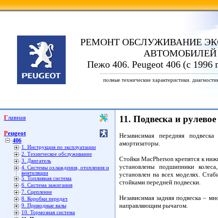
РЕМОНТ ОБСЛУЖИВАНИЕ ЭК
АВТОМОБИЛЕЙ
Пежо 406. Peugeot 406 (с 1996 
полные технические характеристики. диагности
Главная
11. Подвеска и рулево
Peugeot
Независимая передняя подвеска
406
амортизаторы.
1. Инструкция по эксплуатации
2. Техническое обслуживание
Стойки MacPherson крепятся к ни
3. Двигатель
установлены подшипники колеса
4. Системы охлаждения, отопления и
вентиляции
установлен на всех моделях. Стаб
5. Топливная система
стойками передней подвески.
6. Система зажигания
7. Сцепление
Независимая задняя подвеска – м
8. Коробки передач
направляющим рычагом.
9. Приводные валы
10. Тормозная система