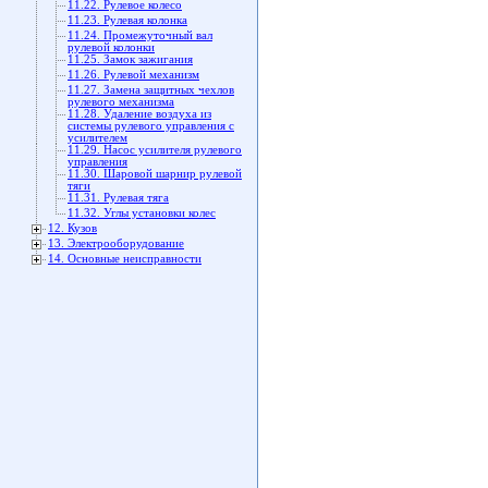
11.22. Рулевое колесо
11.23. Рулевая колонка
11.24. Промежуточный вал
рулевой колонки
11.25. Замок зажигания
11.26. Рулевой механизм
11.27. Замена защитных чехлов
рулевого механизма
11.28. Удаление воздуха из
системы рулевого управления с
усилителем
11.29. Насос усилителя рулевого
управления
11.30. Шаровой шарнир рулевой
тяги
11.31. Рулевая тяга
11.32. Углы установки колес
12. Кузов
13. Электрооборудование
14. Основные неисправности