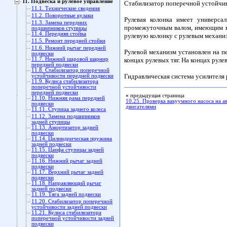
11. Подвеска и рулевое управление
Стабилизатор поперечной устойчив
11.1. Технические сведения
11.2. Поворотные кулаки
Рулевая колонка имеет универс
11.3. Замена передних
промежуточным валом, имеющим в
подшипников ступицы
11.4. Передняя стойка
рулевую колонку с рулевым механи
11.5. Ремонт передней стойки
11.6. Нижний рычаг передней
Рулевой механизм установлен на 
подвески
11.7. Нижний шаровой шарнир
концах рулевых тяг. На концах руле
передней подвески
11.8. Стабилизатор поперечной
Гидравлическая система усилителя 
устойчивости передней подвески
11.9. Кулиса стабилизатора
поперечной устойчивости
передней подвески
«
предыдущая страница
11.10. Нижняя рама передней
10.25. Проверка вакуумного насоса на а
подвески
двигателями
11.11. Ступица заднего колеса
11.12. Замена подшипников
задней ступицы
11.13. Амортизатор задней
подвески
11.14. Цилиндрическая пружина
задней подвески
11.15. Цапфа ступицы задней
подвески
11.16. Нижний рычаг задней
подвески
11.17. Верхний рычаг задней
подвески
11.18. Направляющий рычаг
задней подвески
11.19. Тяга задней подвески
11.20. Стабилизатор поперечной
устойчивости задней подвески
11.21. Кулиса стабилизатора
поперечной устойчивости задней
подвески