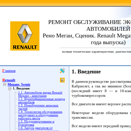
РЕМОНТ ОБСЛУЖИВАНИЕ ЭК
АВТОМОБИЛЕЙ
Рено Меган, Сценик. Renault Megan
года выпуска)
полные технические характеристики. диагности
Главная
1. Введение
Renault
В данном руководстве рассматриваю
Megane, Scenic
Кабриолет, а так же минивэн (Sc
1. Введение
(последний имеет 8 — и 16-кла
1.1. Автомобили марки Renault
турбокомпрессором.
Megane - аннотация
1.2. Идентификационные номера
автомобиля
Все двигатели имеют верхнее расп
1.3. Приобретение запасных
частей
1.4. Технология обслуживания,
Некоторые модели оборудованы п
инструмент и оборудование
трансмиссия.
рабочего места
1.5. Поддомкрачивание и
буксировка
Все модели имеют передний привод
1.6. Запуск двигателя от