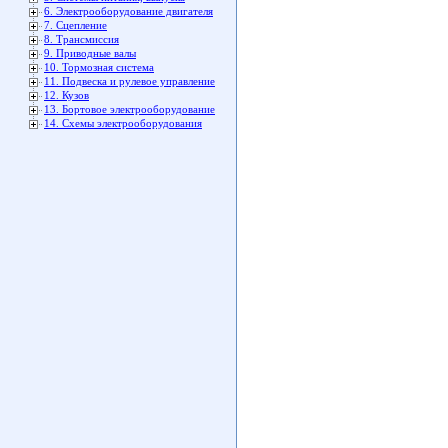
6. Электрооборудование двигателя
7. Сцепление
8. Трансмиссия
9. Приводные валы
10. Тормозная система
11. Подвеска и рулевое управление
12. Кузов
13. Бортовое электрооборудование
14. Схемы электрооборудования