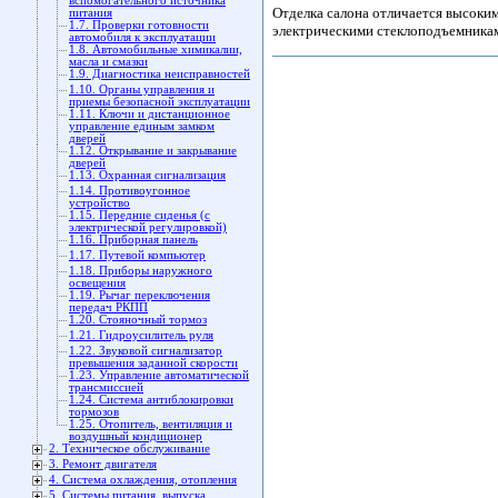
вспомогательного источника
Отделка салона отличается высоки
питания
1.7. Проверки готовности
электрическими стеклоподъемникам
автомобиля к эксплуатации
1.8. Автомобильные химикалии,
масла и смазки
1.9. Диагностика неисправностей
1.10. Органы управления и
приемы безопасной эксплуатации
1.11. Ключи и дистанционное
управление единым замком
дверей
1.12. Открывание и закрывание
дверей
1.13. Охранная сигнализация
1.14. Противоугонное
устройство
1.15. Передние сиденья (с
электрической регулировкой)
1.16. Приборная панель
1.17. Путевой компьютер
1.18. Приборы наружного
освещения
1.19. Рычаг переключения
передач РКПП
1.20. Стояночный тормоз
1.21. Гидроусилитель руля
1.22. Звуковой сигнализатор
превышения заданной скорости
1.23. Управление автоматической
трансмиссией
1.24. Система антиблокировки
тормозов
1.25. Отопитель, вентиляция и
воздушный кондиционер
2. Техническое обслуживание
3. Ремонт двигателя
4. Система охлаждения, отопления
5. Системы питания, выпуска