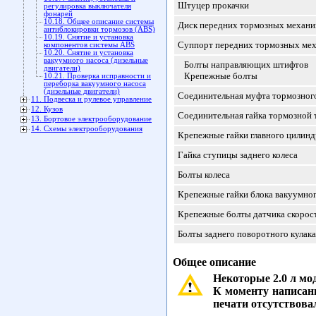
Штуцер прокачки
регулировка выключателя
фонарей
10.18. Общее описание системы
Диск передних тормозных механи
антиблокировки тормозов (ABS)
10.19. Снятие и установка
Суппорт передних тормозных мех
компонентов системы ABS
10.20. Снятие и установка
вакуумного насоса (дизельные
Болты направляющих штифтов
двигатели)
Крепежные болты
10.21. Проверка исправности и
переборка вакуумного насоса
(дизельные двигатели)
Соединительная муфта тормозног
11. Подвеска и рулевое управление
12. Кузов
Соединительная гайка тормозной 
13. Бортовое электрооборудование
14. Схемы электрооборудования
Крепежные гайки главного цилинд
Гайка ступицы заднего колеса
Болты колеса
Крепежные гайки блока вакуумног
Крепежные болты датчика скорост
Болты заднего поворотного кулака 
Общее описание
Некоторые 2.0 л мо
К моменту написани
печати отсутствова