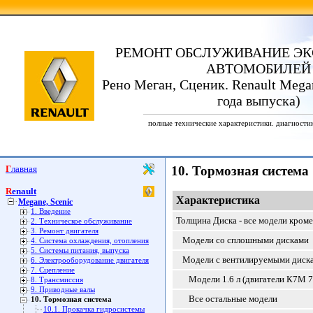
РЕМОНТ ОБСЛУЖИВАНИЕ ЭК
АВТОМОБИЛЕЙ
Рено Меган, Сценик. Renault Megan
года выпуска)
полные технические характеристики. диагности
Главная
10. Тормозная система
Renault
Характеристика
Megane, Scenic
1. Введение
Толщина Диска - все модели кроме
2. Техническое обслуживание
3. Ремонт двигателя
Модели со сплошными дисками
4. Система охлаждения, отопления
5. Системы питания, выпуска
Модели с вентилируемыми диск
6. Электрооборудование двигателя
7. Сцепление
Модели 1.6 л (двигатели К7М 70
8. Трансмиссия
9. Приводные валы
Все остальные модели
10. Тормозная система
10.1. Прокачка гидросистемы