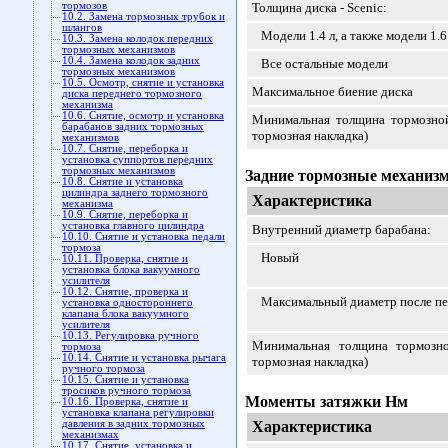
тормозов
Толщина диска - Scenic:
10.2. Замена тормозных трубок и
шлангов
Модели 1.4 л, а также модели 1.6
10.3. Замена колодок передних
тормозных механизмов
10.4. Замена колодок задних
Все остальные модели
тормозных механизмов
10.5. Осмотр, снятие и установка
Максимальное биение диска
диска переднего тормозного
механизма
10.6. Снятие, осмотр и установка
Минимальная толщина тормозной
барабанов задних тормозных
тормозная накладка)
механизмов
10.7. Снятие, переборка и
установка суппортов передних
тормозных механизмов
Задние тормозные механиз
10.8. Снятие и установка
цилиндра заднего тормозного
Характеристика
механизма
10.9. Снятие, переборка и
установка главного цилиндра
Внутренний диаметр барабана:
10.10. Снятие и установка педали
тормоза
Новый
10.11. Проверка, снятие и
установка блока вакуумного
усилителя
10.12. Снятие, проверка и
Максимальный диаметр после пе
установка одностороннего
клапана блока вакуумного
усилителя
10.13. Регулировка ручного
Минимальная толщина тормозно
тормоза
10.14. Снятие и установка рычага
тормозная накладка)
ручного тормоза
10.15. Снятие и установка
тросиков ручного тормоза
Моменты затяжки Нм
10.16. Проверка, снятие и
установка клапана регулировки
давления в задних тормозных
Характеристика
механизмах
10.17. Снятие, установка и