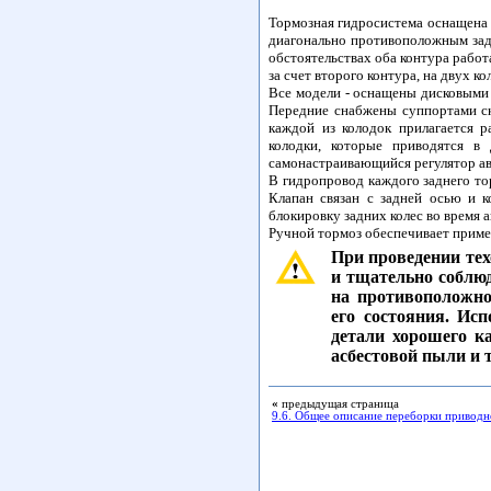
Тормозная гидросистема оснащена 
диагонально противоположным за
обстоятельствах оба контура работ
за счет второго контура, на двух ко
Все модели - оснащены дисковыми 
Передние снабжены суппортами с
каждой из колодок прилагается 
колодки, которые приводятся в
самонастраивающийся регулятор ав
В гидропровод каждого заднего то
Клапан связан с задней осью и к
блокировку задних колес во время 
Ручной тормоз обеспечивает приме
При проведении тех
и тщательно соблюд
на противоположной
его состояния. Исп
детали хорошего к
асбестовой пыли и 
«
предыдущая страница
9.6. Общее описание переборки приводн