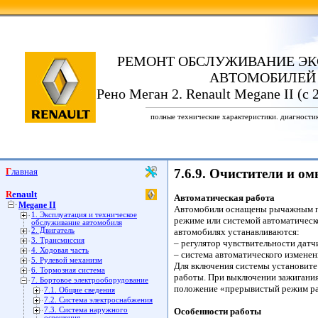
РЕМОНТ ОБСЛУЖИВАНИЕ ЭК
АВТОМОБИЛЕЙ
Рено Меган 2. Renault Megane II (с 
полные технические характеристики. диагности
Главная
7.6.9. Очистители и о
Renault
Автоматическая работа
Megane II
Автомобили оснащены рычажным пе
1. Эксплуатация и техническое
режиме или системой автоматическ
обслуживание автомобиля
2. Двигатель
автомобилях устанавливаются:
3. Трансмиссия
– регулятор чувствительности датч
4. Ходовая часть
– система автоматического измене
5. Рулевой механизм
Для включения системы установите
6. Тормозная система
работы. При выключении зажигания 
7. Бортовое электрооборудование
положение «прерывистый режим р
7.1. Общие сведения
7.2. Система электроснабжения
7.3. Система наружного
Особенности работы
освещения