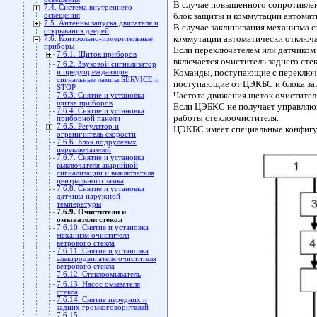
В случае повышенного сопротивлен
7.4. Система внутреннего
блок защиты и коммутации автомат
освещения
7.5. Антенны запуска двигателя и
В случае заклинивания механизма с
открывания дверей
коммутации автоматически отключа
7.6. Контрольно-измерительные
приборы
Если переключателем или датчиком 
7.6.1. Щиток приборов
включается очиститель заднего стек
7.6.2. Звуковой сигнализатор
Команды, поступающие с переключ
и предупреждающие
сигнальные лампы SERVICE и
поступающие от ЦЭКБС и блока за
STOP
Частота движения щеток очистителя
7.6.3. Снятие и установка
щитка приборов
Если ЦЭБКС не получает управляющ
7.6.4. Снятие и установка
работы стеклоочистителя.
приборной панели
7.6.5. Регулятор и
ЦЭКБС имеет специальные конфигур
ограничитель скорости
7.6.6. Блок подрулевых
переключателей
7.6.7. Снятие и установка
выключателя аварийной
сигнализации и выключателя
центрального замка
7.6.8. Снятие и установка
датчика наружной
температуры
7.6.9. Очистители и
омыватели стекол
7.6.10. Снятие и установка
механизм очистителя
ветрового стекла
7.6.11. Снятие и установка
электродвигателя очистителя
ветрового стекла
7.6.12. Стеклоомыватель
7.6.13. Насос омывателя
стекла
7.6.14. Снятие передних и
задних громкоговорителей
7.6.15.