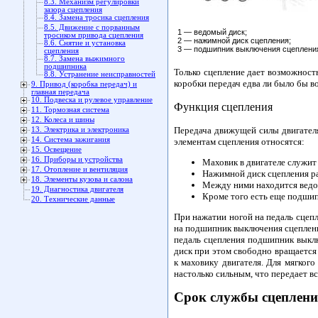
8.3. Механизм регулировки
зазора сцепления
8.4. Замена тросика сцепления
8.5. Движение с порванным
1 — ведомый диск;
тросиком привода сцепления
2 — нажимной диск сцепления;
8.6. Снятие и установка
3 — подшипник выключения сцеплени
сцепления
8.7. Замена выжимного
подшипника
Только сцепление дает возможность
8.8. Устранение неисправностей
коробки передач едва ли было бы в
9. Привод (коробка передач) и
главная передача
10. Подвеска и рулевое управление
Функция сцепления
11. Тормозная система
12. Колеса и шины
Передача движущей силы двигателя
13. Электрика и электроника
14. Система зажигания
элементам сцепления относятся:
15. Освещение
16. Приборы и устройства
Маховик в двигателе служит
17. Отопление и вентиляция
Нажимной диск сцепления ра
18. Элементы кузова и салона
Между ними находится ведом
19. Диагностика двигателя
Кроме того есть еще подши
20. Технические данные
При нажатии ногой на педаль сцеп
на подшипник выключения сцеплени
педаль сцепления подшипник выклю
диск при этом свободно вращается
к маховику двигателя. Для мягког
настолько сильным, что передает в
Срок службы сцеплени