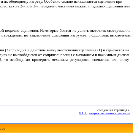
и их обоюдному нагреву. Особенно сильно изнашивается сцепление при
екрестках на 2-й или 3-й передаче с частично выжатой педалью сцепления или
ой педалью сцепления. Некоторые боятся не успеть включить своевременно
го повреждения, но выключение сцепления нагружает подшипник выключения
я (2) приводит в действие вилку выключения сцепления (1) и сдвигается на
 диск не высвободится от соприкосновения с маховиком и нажимным диском
ой, то необходимо проверить механизм регулировки сцепления или вилку
следующая страница
»
8.1. Проверка состояния сцепления
ьцев.