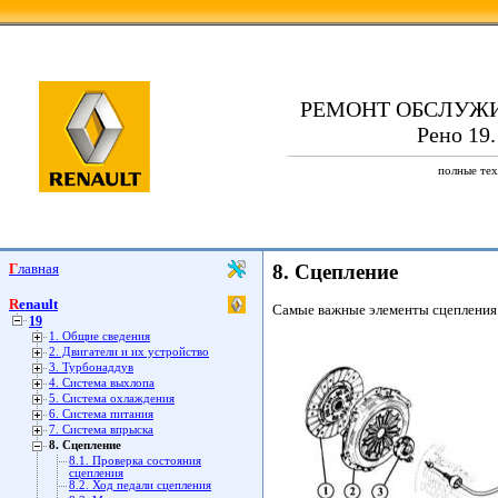
РЕМОНТ ОБСЛУЖ
Рено 19.
полные тех
Главная
8. Сцепление
Renault
Самые важные элементы сцепления
19
1. Общие сведения
2. Двигатели и их устройство
3. Турбонаддув
4. Система выхлопа
5. Система охлаждения
6. Система питания
7. Система впрыска
8. Сцепление
8.1. Проверка состояния
сцепления
8.2. Ход педали сцепления