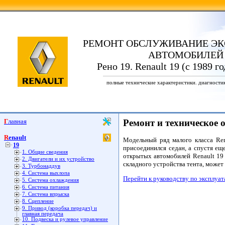
РЕМОНТ ОБСЛУЖИВАНИЕ ЭК
АВТОМОБИЛЕЙ
Рено 19. Renault 19 (с 1989 г
полные технические характеристики. диагности
Главная
Ремонт и техническое о
Renault
Модельный ряд малого класса Ren
19
присоединился седан, а спустя ещ
1. Общие сведения
открытых автомобилей Renault 19 
2. Двигатели и их устройство
складного устройства тента, может
3. Турбонаддув
4. Система выхлопа
Перейти к руководству по эксплуа
5. Система охлаждения
6. Система питания
7. Система впрыска
8. Сцепление
9. Привод (коробка передач) и
главная передача
10. Подвеска и рулевое управление