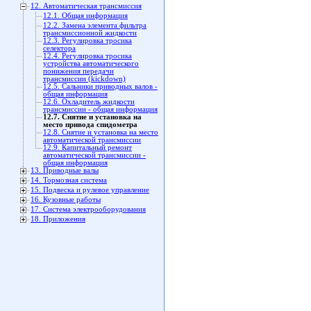
12. Автоматическая трансмиссия
12.1. Общая информация
12.2. Замена элемента фильтра
трансмиссионной жидкости
12.3. Регулировка тросика
селектора
12.4. Регулировка тросика
устройства автоматического
понижения передачи
трансмиссии (kickdown)
12.5. Cальники приводных валов -
общая информация
12.6. Охладитель жидкости
трансмиссии - общая информация
12.7. Снятие и установка на
место привода спидометра
12.8. Снятие и установка на место
автоматической трансмиссии
12.9. Капитальный ремонт
автоматической трансмиссии -
общая информация
13. Приводные валы
14. Тормозная система
15. Подвеска и рулевое управление
16. Кузовные работы
17. Система электрооборудования
18. Приложения