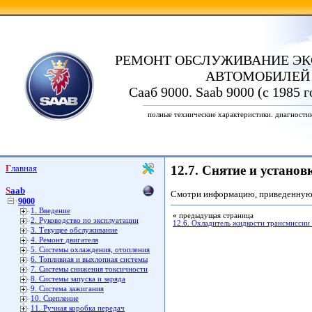
РЕМОНТ ОБСЛУЖИВАНИЕ ЭК
АВТОМОБИЛЕЙ
Сааб 9000. Saab 9000 (с 1985 
полные технические характеристики. диагности
Главная
12.7. Снятие и установ
Saab
Смотри информацию, приведенную
9000
1. Введение
«
предыдущая страница
2. Руководство по эксплуатации
12.6. Охладитель жидкости трансмиссии
3. Текущее обслуживание
4. Ремонт двигателя
5. Системы охлаждения, отопления
6. Топливная и выхлопная системы
7. Системы снижения токсичности
8. Системы запуска и заряда
9. Система зажигания
10. Сцепление
11. Ручная коробка передач