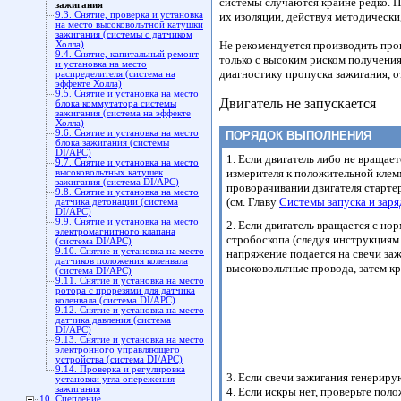
системы случаются крайне редко. П
зажигания
9.3. Снятие, проверка и установка
их изоляции, действуя методически
на место высоковольтной катушки
зажигания (системы с датчиком
Не рекомендуется производить пров
Холла)
9.4. Снятие, капитальный ремонт
только с высоким риском получения
и установка на место
диагностику пропуска зажигания, 
распределителя (система на
эффекте Холла)
9.5. Снятие и установка на место
Двигатель не запускается
блока коммутатора системы
зажигания (система на эффекте
Холла)
9.6. Снятие и установка на место
ПОРЯДОК ВЫПОЛНЕНИЯ
блока зажигания (системы
DI/APC)
1. Если двигатель либо не вращае
9.7. Снятие и установка на место
измерителя к положительной клем
высоковольтных катушек
зажигания (система DI/APC)
проворачивании двигателя стартер
9.8. Снятие и установка на место
(см. Главу
Системы запуска и заря
датчика детонации (система
DI/APC)
9.9. Снятие и установка на место
2. Если двигатель вращается с но
электромагнитного клапана
стробоскопа (следуя инструкциям 
(система DI/APC)
9.10. Снятие и установка на место
напряжение подается на свечи заж
датчиков положения коленвала
высоковольтные провода, затем кр
(система DI/APC)
9.11. Снятие и установка на место
ротора с прорезями для датчика
коленвала (система DI/APC)
9.12. Снятие и установка на место
датчика давления (система
DI/APC)
9.13. Снятие и установка на место
электронного управляющего
устройства (система DI/APC)
9.14. Проверка и регулировка
3. Если свечи зажигания генерир
установки угла опережения
зажигания
4. Если искры нет, проверьте пол
10. Сцепление