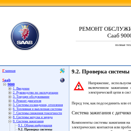
РЕМОНТ ОБСЛУЖ
Сааб 9000
полные тех
Главная
9.2. Проверка системы
Saab
Напряжение, используе
9000
включенном зажигании 
1. Введение
электрической цепи в си
2. Руководство по эксплуатации
3. Текущее обслуживание
4. Ремонт двигателя
Перед тем, как подсоединить или о
5. Системы охлаждения, отопления
6. Топливная и выхлопная системы
Система зажигания с датчик
7. Системы снижения токсичности
8. Системы запуска и заряда
9. Система зажигания
Компоненты системы зажигания на 
9.1. Общая информация
электрических контактов или проб
9.2. Проверка системы