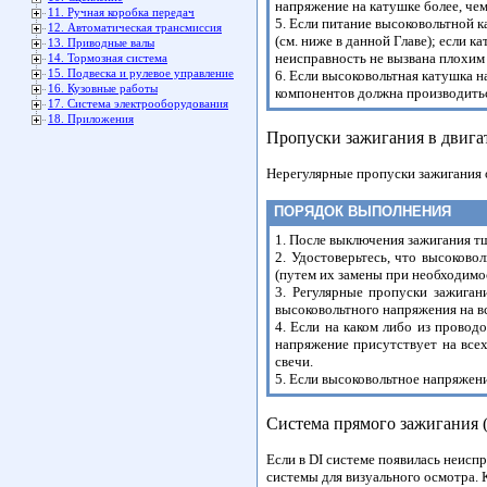
напряжение на катушке более, чем
11. Ручная коробка передач
5. Если питание высоковольтной 
12. Автоматическая трансмиссия
(см. ниже в данной Главе); если 
13. Приводные валы
неисправность не вызвана плохим
14. Тормозная система
15. Подвеска и рулевое управление
6. Если высоковольтная катушка н
16. Кузовные работы
компонентов должна производить
17. Система электрооборудования
18. Приложения
Пропуски зажигания в двига
Нерегулярные пропуски зажигания 
ПОРЯДОК ВЫПОЛНЕНИЯ
1. После выключения зажигания т
2. Удостоверьтесь, что высоково
(путем их замены при необходимос
3. Регулярные пропуски зажиган
высоковольтного напряжения на в
4. Если на каком либо из провод
напряжение присутствует на всех
свечи.
5. Если высоковольтное напряжени
Система прямого зажигания 
Если в DI системе появилась неисп
системы для визуального осмотра.