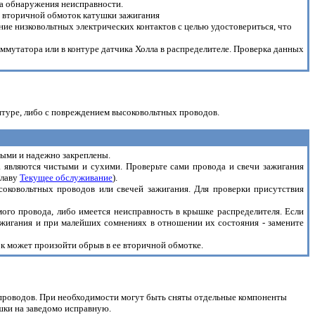
ста обнаружения неисправности.
и вторичной обмоток катушки зажигания
яние низковольтных электрических контактов с целью удостовериться, что
оммутатора или в контуре датчика Холла в распределителе. Проверка данных
нтуре, либо с повреждением высоковольтных проводов.
тыми и надежно закреплены.
а являются чистыми и сухими. Проверьте сами провода и свечи зажигания
Главу
Текущее обслуживание
).
соковольтных проводов или свечей зажигания. Для проверки присутствия
мого провода, либо имеется неисправность в крышке распределителя. Если
зажигания и при малейших сомнениях в отношении их состояния - замените
зок может произойти обрыв в ее вторичной обмотке.
х проводов. При необходимости могут быть сняты отдельные компоненты
шки на заведомо исправную.