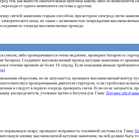
еред тем, как вынести окончательный приговор какому-либо из компонентов си
, переходя от одного компонента системы к другому.
ерку свечей зажигания старым способом, при котором электрод свечи зажигания
 электрического шока, но также с возможностью повреждения высоковольтных
отсоединяя по очереди высоковольтные провода.
тся совсем, либо проворачивается очень медленно, проверьте батарею и старт
ме батареи). Соедините высоковольтный провод катушки зажигания от крышки 
ом в течение времени не более 10 секунд. Если показания меньше приблизитель
да
).
рмальными оборотами, но не запускается, проверьте высоковольтный контур п
изготовителя) и проворачивания двигателя стартером; если стробоскоп вспыхива
игания и следует в первую очередь проверить свечи. Если он не загорается, пр
ышку распределителя, угольные щетки и бегунок (см. Главу
Текущее обслужив
уют нормальную искру, проверьте исправность топливной системы (см. Главу
То
ожительную клемму высоковольтной катушки зажигания; на ней должно быть то же