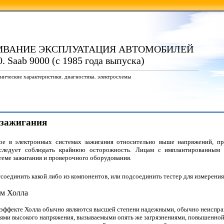
ИВАНИЕ ЭКСПЛУАТАЦИЯ АВТОМОБИЛЕЙ
. Saab 9000 (с 1985 года выпуска)
нические характеристики. диагностика. электросхемы
 зажигания
мое в электронных системах зажигания относительно выше напряжений, п
следует соблюдать крайнюю осторожность. Лицам с имплантированным 
стеме зажигания и проверочного оборудования.
тсоединить какой либо из компонентов, или подсоединить тестер для измерени
ом Холла
эффекте Холла обычно являются высшей степени надежными, обычно неисправ
оями высокого напряжения, вызываемыми опять же загрязнениями, повышенно