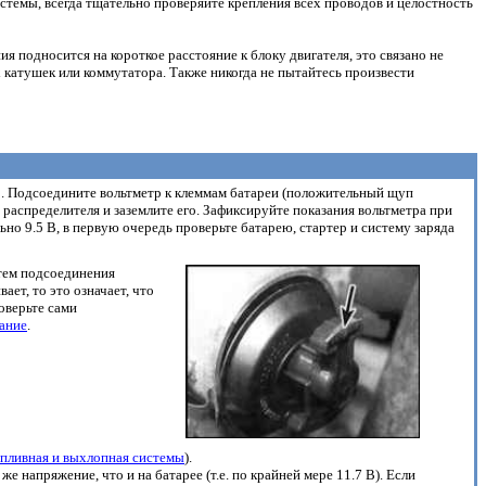
стемы, всегда тщательно проверяйте крепления всех проводов и целостность
 подносится на короткое расстояние к блоку двигателя, это связано не
 катушек или коммутатора. Также никогда не пытайтесь произвести
ер. Подсоедините вольтметр к клеммам батареи (положительный щуп
распределителя и заземлите его. Зафиксируйте показания вольтметра при
но 9.5 В, в первую очередь проверьте батарею, стартер и систему заряда
утем подсоединения
ет, то это означает, что
оверьте сами
ание
.
пливная и выхлопная системы
).
 напряжение, что и на батарее (т.е. по крайней мере 11.7 В). Если