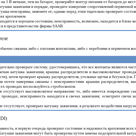
 на 1 В меньше, чем на батарее, проверяйте контур питания от батареи до ме
катушки зажигания в порядке, проведите измерение сопротивлений первичной 
катушка неисправна, замените ее, однако перед этим тщательно проверьте состо
 их креплением.
аходится в хорошем состоянии, неисправность, возможно, находится в блоке к
ся в представительстве фирмы SAAB.
теле
обычно связаны либо с плохими контактами, либо с перебоями в первичном ко
щательно проверьте систему, удостоверившись, что все контакты являются чис
льтная катушка зажигания, крышка распределителя и высоковольтные провод
ти), затем проверьте крышку распределителя, угольные щетки и бегунок (см. 
ия почти наверняка связаны с неисправностями крышки распределителя, вы
сех проводах воспользуйтесь стробоскопом.
ов отсутствует высоковольтное напряжение то, либо имеется повреждение са
 проводах, неисправность находится в свечах зажигания; осмотрите свечи 
е отсутствует, проверьте катушку зажигания; в результате воздействия нагру
(DI)
равность, в первую очередь проверьте состояние и надежность крепления все
 Катушки зажигания могут быть проверены путем замены подозрительной кату