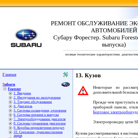
РЕМОНТ ОБСЛУЖИВАНИЕ ЭК
АВТОМОБИЛЕЙ
Субару Форестер. Subaru Foreste
выпуска)
полные технические характеристики. диагности
Главная
13. Кузов
Subaru
Некоторые из рассмат
Forester
дополнительной безопасн
1. Введение
2. Инструкция по эксплуатации
Прежде чем приступать к
3. Текущее обслуживание
4. Двигатель
приборной панели, откл
5. Системы охлаждения, отопления
Бортовое электрооборуд
6. Системы питания и выпуска
7. Электрооборудование двигателя
Электропроводку цепи SR
8. Системы управления двигателем
9. Коробка переключения передач
10. Сцепление, трансмиссионная
Кузова рассматриваемых в настоящ
линия