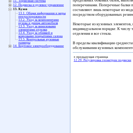
продольных боковых балок, выполн
11. Тормозная система
поперечинами. Поперечные балки п
12. Подвеска и рулевое управление
13. Кузов
составляют лишь некоторые из моде
13.1. Общая информация и меры
посредством оборудованных резин
предосторожности
13.2. Уход за компонентами
кузова и днища автомобиля
Некоторые из кузовных элементов, 
13.3. Уход за виниловыми
индивидуальном порядке. К числу 
элементами отделки
13.4. Уход за обивкой и
отделения и все стекла.
ковровыми покрытиями салона
13.5. Контрольные кузовные
В пределы квалификации среднеста
размеры
14. Бортовое электрооборудование
обслуживания кузовных компонент
«
предыдущая страница
12.29. Регулировка геометрии подвески