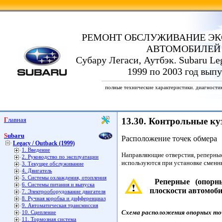
РЕМОНТ ОБСЛУЖИВАНИЕ ЭК
АВТОМОБИЛЕЙ
Субару Легаси, Аутбэк. Subaru Leg
1999 по 2003 год выпу
полные технические характеристики. диагности
Главная
13.30. Контрольные к
Subaru
Расположение точек обмера
Legacy / Outback (1999)
1. Введение
Направляющие отверстия, реперные
2. Руководство по эксплуатации
используются при установке сменн
3. Текущее обслуживание
4. Двигатель
5. Системы охлаждения, отопления
Реперные (опорны
6. Системы питания и выпуска
плоскости автомоби
7. Электрооборудование двигателя
8. Ручная коробка и дифференциал
9. Автоматическая трансмиссия
Схема расположения опорных точ
10. Сцепление
11. Тормозная система