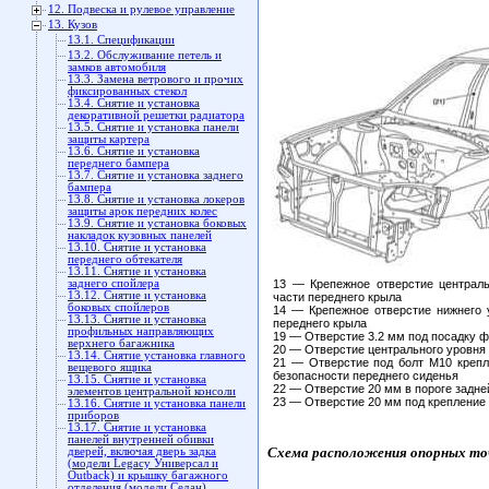
12. Подвеска и рулевое управление
13. Кузов
13.1. Спецификации
13.2. Обслуживание петель и
замков автомобиля
13.3. Замена ветрового и прочих
фиксированных стекол
13.4. Снятие и установка
декоративной решетки радиатора
13.5. Снятие и установка панели
защиты картера
13.6. Снятие и установка
переднего бампера
13.7. Снятие и установка заднего
бампера
13.8. Снятие и установка локеров
защиты арок передних колес
13.9. Снятие и установка боковых
накладок кузовных панелей
13.10. Снятие и установка
переднего обтекателя
13.11. Снятие и установка
заднего спойлера
13 — Крепежное отверстие централь
13.12. Снятие и установка
части переднего крыла
боковых спойлеров
14 — Крепежное отверстие нижнего 
13.13. Снятие и установка
переднего крыла
профильных направляющих
19 — Отверстие 3.2 мм под посадку ф
верхнего багажника
20 — Отверстие центрального уровня 
13.14. Снятие установка главного
21 — Отверстие под болт М10 крепл
вещевого ящика
безопасности переднего сиденья
13.15. Снятие и установка
22 — Отверстие 20 мм в пороге задне
элементов центральной консоли
23 — Отверстие 20 мм под крепление
13.16. Снятие и установка панели
приборов
13.17. Снятие и установка
панелей внутренней обивки
Схема расположения опорных точе
дверей, включая дверь задка
(модели Legacy Универсал и
Outback) и крышку багажного
отделения (модели Седан)