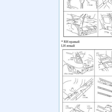
* RH правый
LH левый