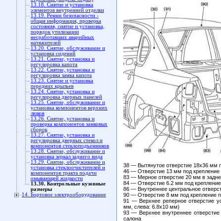
13.18. Снятие и установка
элементов внутренней отделки
13.19. Ремни безопасности -
общая информация, проверка
состояния, снятие и установка,
порядок утилизации
несработавших аварийных
натяжителей
13.20. Снятие, обслуживание и
установка сидений
13.21. Снятие, установка и
регулировка капота
13.22. Снятие, установка и
регулировка замка капота
13.23. Снятие и установка
передних крыльев
13.24. Снятие, установка и
регулировка дверных панелей
13.25. Снятие, обслуживание и
установка компонентов верхних
люков
13.26. Снятие, установка и
проверка компонентов замковых
сборок
13.27. Снятие, установка и
регулировка дверных стекол и
компонентов стеклоподъемников
13.28. Снятие, обслуживание и
установка зеркал заднего вида
13.29. Снятие, обслуживание и
38 — Вытянутое отверстие 18х36 мм 
установка стеклоочистителей и
46 — Отверстие 13 мм под крепление 
компонентов тракта подачи
83 — Мерное отверстие 20 мм в задн
омывающей жидкости
84 — Отверстие 6.2 мм под крепление
13.30. Контрольные кузовные
86 — Внутреннее центральное отверст
размеры
14. Бортовое электрооборудование
90 — Отверстие 8 мм под крепление 
91 — Верхнее реперное отверстие уст
мм, слева: 6.8х10 мм)
93 — Верхнее внутреннее отверстие 
салона