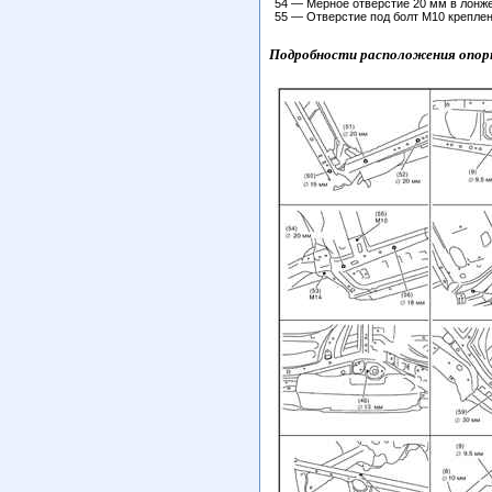
54 — Мерное отверстие 20 мм в лонж
55 — Отверстие под болт М10 креплен
Подробности расположения опорн