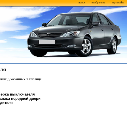
поиск
в избранное
карта сайта
еля
иях, указанных в таблице.
верка выключателя
замка передней двери
одителя