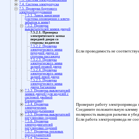
7.4. Система электропуска
7.5. Проверки бортового
электрооборудования
7.5.1. Замок зажигания
(система оповещения о ключе,
забытом в замке)
7.5.2. Проверка
выключатетелей замков дверей
7.5.2.1. Проверка
электрического замка
передней двери со
стороны водителя
7.5.2.2. Проверка
электрического замка
Если проводимость не соответствуе
передней двери со
стороны пассажира
7.5.2.3. Проверка
электрического замка
задней правой двери
7.5.2.4. Проверка
электрического замка
задней левой двери
7.5.2.5. Проверка
электрического замка
двери багажника
7.5.3. Проверка выключателей
замков дверей (для моделей с
системой двойной
блокировки)
Проверьте работу электропривода з
7.5.4. Проверка
электрических
Соедините положительную клемму а
стеклоподъемников
полярность выводов разъема и убе
7.5.5. Проверка выключателей
регулировки сидений
Если работа электропривода не соо
7.5.6. Проверка
электродвигателей
регулировки сидений
7.5.7. Проверка тепловых
предохранителей
7.5.8. Проверка