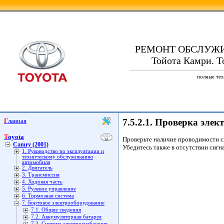
РЕМОНТ ОБСЛУЖ
Тойота Камри. To
полные тех
Главная
7.5.2.1. Проверка элек
Toyota
Проверьте наличие проводимости с
Camry (2001)
Убедитесь также в отсутствии сиг
1. Руководство по эксплуатации и
техническому обслуживанию
автомобиля
2. Двигатель
3. Трансмиссия
4. Ходовая часть
5. Рулевое управление
6. Тормозная система
7. Бортовое электрооборудование
7.1. Общие сведения
7.2. Аккумуляторная батарея
7.3. Система электроснабжения