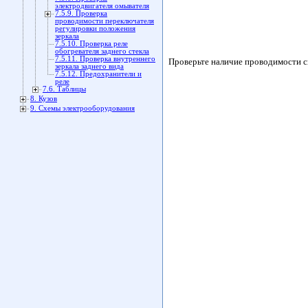
электродвигателя омывателя
7.5.9. Проверка
проводимости переключателя
регулировки положения
зеркала
7.5.10. Проверка реле
обогревателя заднего стекла
7.5.11. Проверка внутреннего
Проверьте наличие проводимости си
зеркала заднего вида
7.5.12. Предохранители и
реле
7.6. Таблицы
8. Кузов
9. Схемы электрооборудования