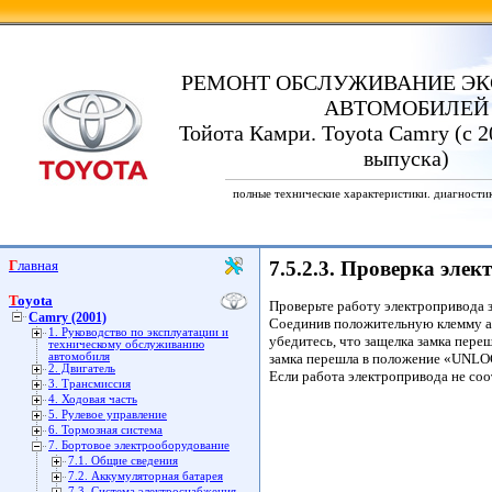
РЕМОНТ ОБСЛУЖИВАНИЕ ЭК
АВТОМОБИЛЕЙ
Тойота Камри. Toyota Camry (с 2
выпуска)
полные технические характеристики. диагности
Главная
7.5.2.3. Проверка элек
Toyota
Проверьте работу электропривода з
Camry (2001)
Соединив положительную клемму ак
1. Руководство по эксплуатации и
убедитесь, что защелка замка пере
техническому обслуживанию
автомобиля
замка перешла в положение «UNLO
2. Двигатель
Если работа электропривода не соо
3. Трансмиссия
4. Ходовая часть
5. Рулевое управление
6. Тормозная система
7. Бортовое электрооборудование
7.1. Общие сведения
7.2. Аккумуляторная батарея
7.3. Система электроснабжения