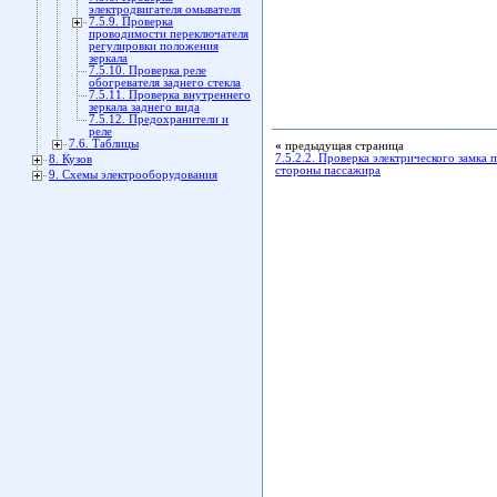
электродвигателя омывателя
7.5.9. Проверка
проводимости переключателя
регулировки положения
зеркала
7.5.10. Проверка реле
обогревателя заднего стекла
7.5.11. Проверка внутреннего
зеркала заднего вида
7.5.12. Предохранители и
реле
7.6. Таблицы
«
предыдущая страница
7.5.2.2. Проверка электрического замка 
8. Кузов
стороны пассажира
9. Схемы электрооборудования