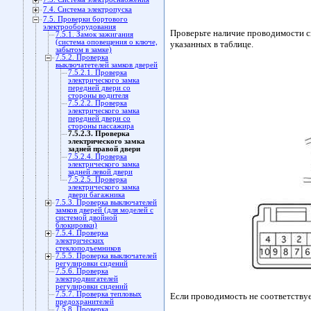
7.4. Система электропуска
7.5. Проверки бортового
электрооборудования
Проверьте наличие проводимости с
7.5.1. Замок зажигания
(система оповещения о ключе,
указанных в таблице.
забытом в замке)
7.5.2. Проверка
выключатетелей замков дверей
7.5.2.1. Проверка
электрического замка
передней двери со
стороны водителя
7.5.2.2. Проверка
электрического замка
передней двери со
стороны пассажира
7.5.2.3. Проверка
электрического замка
задней правой двери
7.5.2.4. Проверка
электрического замка
задней левой двери
7.5.2.5. Проверка
электрического замка
двери багажника
7.5.3. Проверка выключателей
замков дверей (для моделей с
системой двойной
блокировки)
7.5.4. Проверка
электрических
стеклоподъемников
7.5.5. Проверка выключателей
регулировки сидений
7.5.6. Проверка
электродвигателей
регулировки сидений
7.5.7. Проверка тепловых
Если проводимость не соответствуе
предохранителей
7.5.8. Проверка