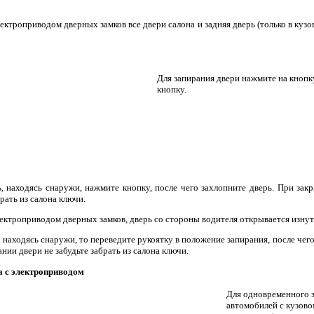
ктроприводом дверных замков все двери салона и задняя дверь (только в куз
Для запирания двери нажмите на кнопк
кнопку.
, находясь снаружи, нажмите кнопку, после чего захлопните дверь. При за
рать из салона ключи.
ктроприводом дверных замков, дверь со стороны водителя открывается изнут
 находясь снаружи, то переведите рукоятку в положение запирания, после чег
ии двери не забудьте забрать из салона ключи.
а с электроприводом
Для одновременного за
автомобилей с кузово