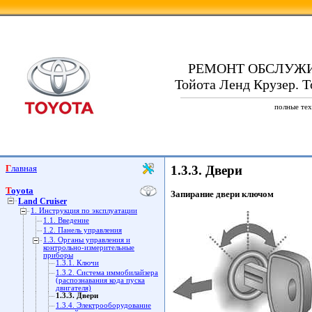
РЕМОНТ ОБСЛУЖ
Тойота Ленд Крузер. To
полные тех
Главная
1.3.3. Двери
Toyota
Запирание двери ключом
Land Cruiser
1. Инструкция по эксплуатации
1.1. Введение
1.2. Панель управления
1.3. Органы управления и
контрольно-измерительные
приборы
1.3.1. Ключи
1.3.2. Система иммобилайзера
(распознавания кода пуска
двигателя)
1.3.3. Двери
1.3.4. Электрооборудование