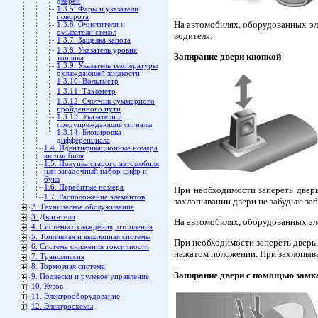
дверей
1.3.5. Фары и указатели
поворота
На автомобилях, оборудованных эле
1.3.6. Очистители и
омыватели стекол
водителя.
1.3.7. Защелка капота
1.3.8. Указатель уровня
Запирание двери кнопкой
топлива
1.3.9. Указатель температуры
охлаждающей жидкости
1.3.10. Вольтметр
1.3.11. Тахометр
1.3.12. Счетчик суммарного
пройденного пути
1.3.13. Указатели и
предупреждающие сигналы
1.3.14. Блокировка
дифференциала
1.4. Идентификационные номера
автомобиля
1.5. Покупка старого автомобиля
или загадочный набор цифр и
букв
1.6. Перебитые номера
При необходимости запереть дверь
1.7. Расположение элементов
захлопывании двери не забудьте заб
2. Техническое обслуживание
3. Двигатели
На автомобилях, оборудованных эле
4. Системы охлаждения, отопления
5. Топливная и выхлопная системы
При необходимости запереть дверь,
6. Система снижения токсичности
нажатом положении. При захлопыван
7. Трансмиссия
8. Тормозная система
Запирание двери с помощью замк
9. Подвески и рулевое управление
10. Кузов
11. Электрооборудование
12. Электросхемы