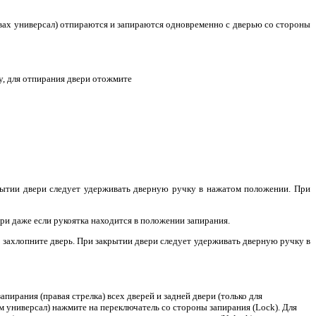
овах универсал) отпираются и запираются одновременно с дверью со стороны
у, для отпирания двери отожмите
крытии двери следует удерживать дверную ручку в нажатом положении. При
ри даже если рукоятка находится в положении запирания.
о захлопните дверь. При закрытии двери следует удерживать дверную ручку в
пирания (правая стрелка) всех дверей и задней двери (только для
м универсал) нажмите на переключатель со стороны запирания (Lock). Для