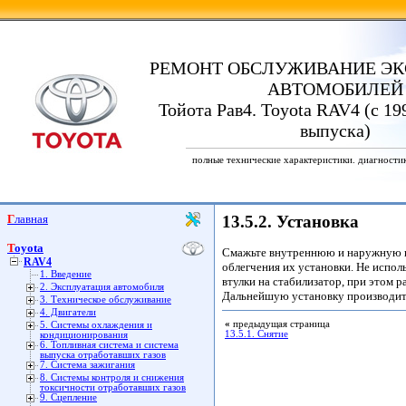
РЕМОНТ ОБСЛУЖИВАНИЕ ЭК
АВТОМОБИЛЕЙ
Тойота Рав4. Toyota RAV4 (с 19
выпуска)
полные технические характеристики. диагности
Главная
13.5.2. Установка
Toyota
Смажьте внутреннюю и наружную п
RAV4
облегчения их установки. Не испол
1. Введение
втулки на стабилизатор, при этом 
2. Эксплуатация автомобиля
Дальнейшую установку производите
3. Техническое обслуживание
4. Двигатели
«
предыдущая страница
5. Системы охлаждения и
13.5.1. Снятие
кондиционирования
6. Топливная система и система
выпуска отработавших газов
7. Система зажигания
8. Системы контроля и снижения
токсичности отработавших газов
9. Сцепление