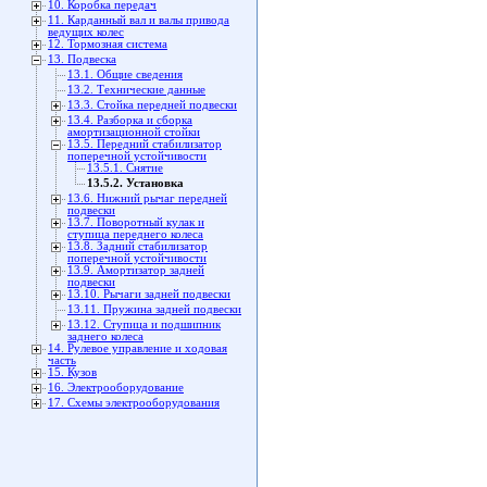
10. Коробка передач
11. Карданный вал и валы привода
ведущих колес
12. Тормозная система
13. Подвеска
13.1. Общие сведения
13.2. Технические данные
13.3. Стойка передней подвески
13.4. Разборка и сборка
амортизационной стойки
13.5. Передний стабилизатор
поперечной устойчивости
13.5.1. Снятие
13.5.2. Установка
13.6. Нижний рычаг передней
подвески
13.7. Поворотный кулак и
ступица переднего колеса
13.8. Задний стабилизатор
поперечной устойчивости
13.9. Амортизатор задней
подвески
13.10. Рычаги задней подвески
13.11. Пружина задней подвески
13.12. Ступица и подшипник
заднего колеса
14. Рулевое управление и ходовая
часть
15. Кузов
16. Электрооборудование
17. Схемы электрооборудования