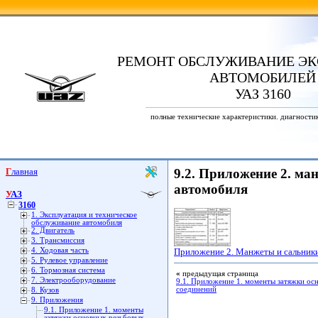
РЕМОНТ ОБСЛУЖИВАНИЕ ЭК
АВТОМОБИЛЕЙ
УАЗ 3160
полные технические характеристики. диагности
Главная
9.2. Приложение 2. ма
автомобиля
УАЗ
3160
1. Эксплуатация и техническое
обслуживание автомобиля
2. Двигатель
3. Трансмиссия
4. Ходовая часть
Приложение 2. Манжеты и сальники
5. Рулевое управление
6. Тормозная система
«
предыдущая страница
7. Электрооборудование
9.1. Приложение 1. моменты затяжки ос
соединений
8. Кузов
9. Приложения
9.1. Приложение 1. моменты
затяжки основных резьбовых