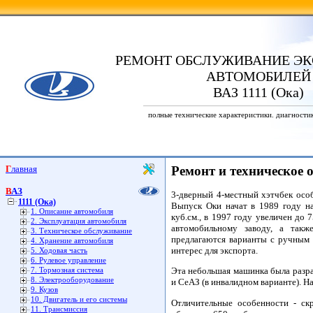
РЕМОНТ ОБСЛУЖИВАНИЕ ЭК
АВТОМОБИЛЕЙ
ВАЗ 1111 (Ока)
полные технические характеристики. диагности
Главная
Ремонт и техническое 
ВАЗ
3-дверный 4-местный хэтчбек особ
1111 (Ока)
Выпуск Оки начат в 1989 году н
1. Описание автомобиля
куб.см., в 1997 году увеличен до
2. Эксплуатация автомобиля
автомобильному заводу, а такж
3. Техническое обслуживание
предлагаются варианты с ручным у
4. Хранение автомобиля
интерес для экспорта.
5. Ходовая часть
6. Рулевое управление
Эта небольшая машинка была разраб
7. Тормозная система
8. Электрооборудование
и СеАЗ (в инвалидном варианте). Н
9. Кузов
10. Двигатель и его системы
Отличительные особенности - ск
11. Трансмиссия