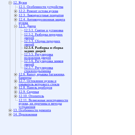
12. Кузов
12.1. Особенности устройства
12.2. Ремонт остова кузова
12.3. Лакокрасочные покрытия
12.4. Антикоррозионная защита
кузова
12.5. Двери
12.5.1. Снятие и установка
12.5.2. Разборка передних
дверей
12.5.3. Сборка передних
дверей
12.5.4. Разборка и сборка
задних дверей
12.5.5. Регулировка
положения дверей
12.5.6. Регулировка замков
дверей
12.5.7. Регулировка
стеклоподъемника
12.6. Капот, крышка багажника,
бамперы
12.7. Остекление кузова и
омыватель ветрового стекла
12.8. Панель приборов
12.9. Сиденья
12.10. Отопитель
12.11. Возможные неисправности
кузова, их причины и методы
устранения
13. Особенности ремонта
14. Приложения