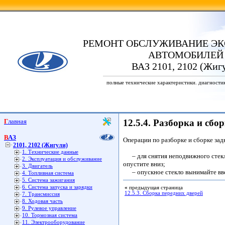
РЕМОНТ ОБСЛУЖИВАНИЕ ЭК
АВТОМОБИЛЕЙ
ВАЗ 2101, 2102 (Жиг
полные технические характеристики. диагности
Главная
12.5.4. Разборка и сбо
ВАЗ
Операции по разборке и сборке зад
2101, 2102 (Жигули)
1. Технические данные
– для снятия неподвижного стекла
2. Эксплуатация и обслуживание
опустите вниз;
3. Двигатель
– опускное стекло вынимайте ввер
4. Топливная система
5. Система зажигания
6. Система запуска и зарядки
«
предыдущая страница
12.5.3. Сборка передних дверей
7. Трансмиссия
8. Ходовая часть
9. Рулевое управление
10. Тормозная система
11. Электрооборудование