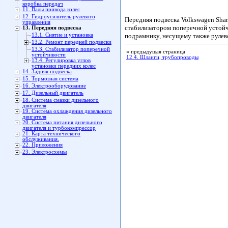
коробка передач
11. Валы привода колес
12. Гидроусилитель рулевого
Передняя подвеска Volkswagen Sha
управления
стабилизатором поперечной устойч
13. Передняя подвеска
13.1. Снятие и установка
подрамнику, несущему также рулев
13.2. Ремонт передней подвески
13.3. Стабилизатор поперечной
«
предыдущая страница
устойчивости
12.4. Шланги, трубопроводы
13.4. Регулировка углов
установки передних колес
14. Задняя подвеска
15. Тормозная система
16. Электрооборудование
17. Дизельный двигатель
18. Система смазки дизельного
двигателя
19. Система охлаждения дизельного
двигателя
20. Система питания дизельного
двигателя и турбокомпрессор
21. Карта технического
обслуживания.
22. Приложения
23. Электросхемы