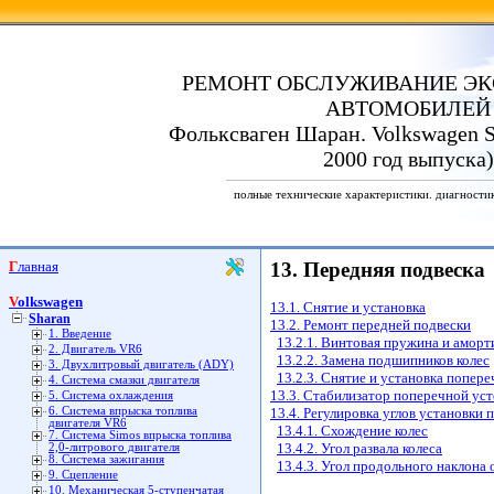
РЕМОНТ ОБСЛУЖИВАНИЕ ЭК
АВТОМОБИЛЕЙ
Фольксваген Шаран. Volkswagen S
2000 год выпуска)
полные технические характеристики. диагности
Главная
13. Передняя подвеска
Volkswagen
13.1. Снятие и установка
Sharan
13.2. Ремонт передней подвески
1. Введение
13.2.1. Винтовая пружина и аморт
2. Двигатель VR6
13.2.2. Замена подшипников колес
3. Двухлитровый двигатель (ADY)
13.2.3. Снятие и установка попер
4. Система смазки двигателя
13.3. Стабилизатор поперечной ус
5. Система охлаждения
6. Система впрыска топлива
13.4. Регулировка углов установки 
двигателя VR6
13.4.1. Схождение колес
7. Система Simos впрыска топлива
13.4.2. Угол развала колеса
2,0-литрового двигателя
8. Система зажигания
13.4.3. Угол продольного наклона
9. Сцепление
10. Механическая 5-ступенчатая