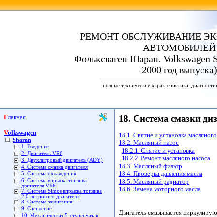
РЕМОНТ ОБСЛУЖИВАНИЕ ЭК
АВТОМОБИЛЕЙ
Фольксваген Шаран. Volkswagen S
2000 год выпуска)
полные технические характеристики. диагности
Главная
18. Система смазки ди
Volkswagen
18.1. Снятие и установка масляного
Sharan
18.2. Масляный насос
1. Введение
18.2.1. Снятие и установка
2. Двигатель VR6
18.2.2. Ремонт масляного насоса
3. Двухлитровый двигатель (ADY)
18.3. Масляный фильтр
4. Система смазки двигателя
18.4. Проверка давления масла
5. Система охлаждения
6. Система впрыска топлива
18.5. Масляный радиатор
двигателя VR6
18.6. Замена моторного масла
7. Система Simos впрыска топлива
2,0-литрового двигателя
8. Система зажигания
9. Сцепление
Двигатель смазывается циркулирую
10. Механическая 5-ступенчатая