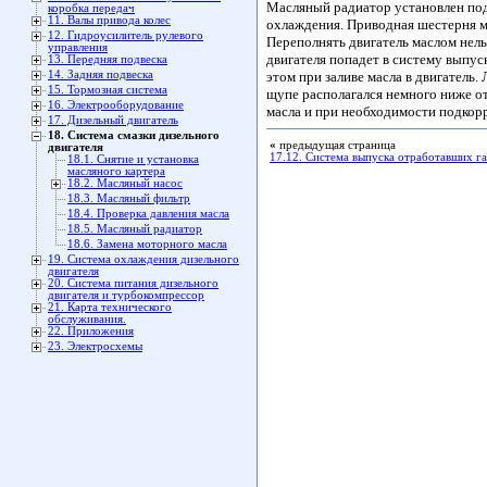
Масляный радиатор установлен по
коробка передач
11. Валы привода колес
охлаждения. Приводная шестерня м
12. Гидроусилитель рулевого
Переполнять двигатель маслом нельз
управления
двигателя попадет в систему выпус
13. Передняя подвеска
14. Задняя подвеска
этом при заливе масла в двигатель.
15. Тормозная система
щупе располагался немного ниже от
16. Электрооборудование
масла и при необходимости подкорр
17. Дизельный двигатель
18. Система смазки дизельного
«
предыдущая страница
двигателя
17.12. Система выпуска отработавших га
18.1. Снятие и установка
масляного картера
18.2. Масляный насос
18.3. Масляный фильтр
18.4. Проверка давления масла
18.5. Масляный радиатор
18.6. Замена моторного масла
19. Система охлаждения дизельного
двигателя
20. Система питания дизельного
двигателя и турбокомпрессор
21. Карта технического
обслуживания.
22. Приложения
23. Электросхемы