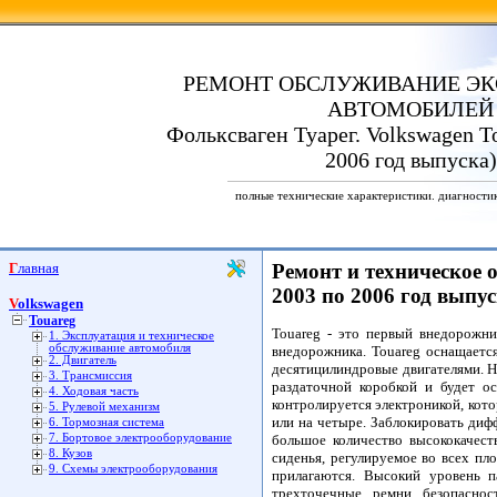
РЕМОНТ ОБСЛУЖИВАНИЕ ЭК
АВТОМОБИЛЕЙ
Фольксваген Туарег. Volkswagen To
2006 год выпуска)
полные технические характеристики. диагности
Главная
Ремонт и техническое 
2003 по 2006 год выпус
Volkswagen
Touareg
Touareg - это первый внедорожни
1. Эксплуатация и техническое
обслуживание автомобиля
внедорожника. Touareg оснащаетс
2. Двигатель
десятицилиндровые двигателями. Н
3. Трансмиссия
раздаточной коробкой и будет о
4. Ходовая часть
контролируется электроникой, кото
5. Рулевой механизм
или на четыре. Заблокировать диф
6. Тормозная система
7. Бортовое электрооборудование
большое количество высококачест
8. Кузов
сиденья, регулируемое во всех пл
9. Схемы электрооборудования
прилагаются. Высокий уровень п
трехточечные ремни безопаснос