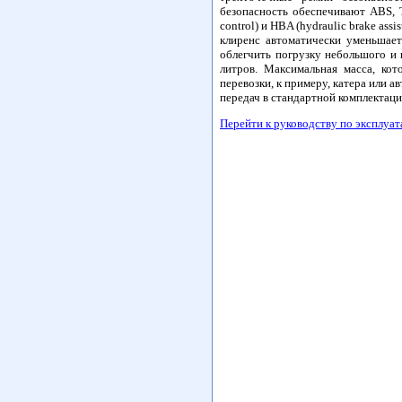
безопасность обеспечивают ABS, TCS
control) и HBA (hydraulic brake as
клиренс автоматически уменьшает
облегчить погрузку небольшого и 
литров. Максимальная масса, кот
перевозки, к примеру, катера или
передач в стандартной комплектаци
Перейти к руководству по эксплуа