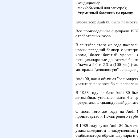
- кондиционер;
- люк (обычный или электро);
- фирменный багажник на крышу.
Кузова всех Audi 80 были полность
Все произведенные с февраля 198
отработавших газов.
В сентябре этого же года началос
новый передний бампер с интегр
хрома, более богатый уровень 
пятицилиндровые двигатели: бензин
объемом 2.0 и 2.3 л (160 л.с.) (
моторами, "девяностую" оснащали 
Audi 90, как и обычная "восьмиде
указатели поворота были расположе
В 1988 году на базе Audi 80 был
автомобиль устанавливался 4-х 
предлагался 5-цилиндровый двигат
С июля того же года на Audi 80
производство и 1,6-литрового турбо
В 1989 году кузов Audi 80 был сл
узким молдингам и закругленным 
стабилизатора обрели шарниры и с