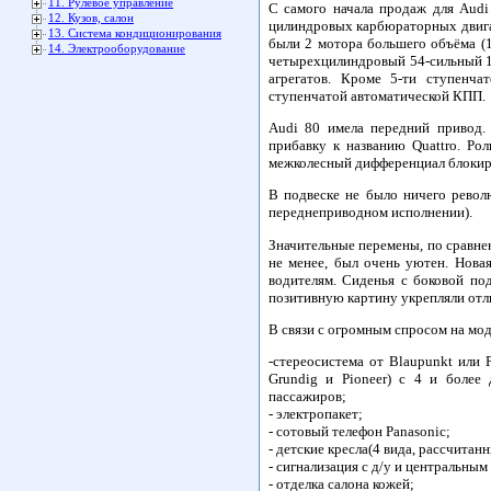
11. Рулевое управление
С самого начала продаж для Audi
12. Кузов, салон
цилиндровых карбюраторных двигате
13. Система кондиционирования
были 2 мотора большего объёма (1
14. Электрооборудование
четырехцилиндровый 54-сильный 1
агрегатов. Кроме 5-ти ступенч
ступенчатой автоматической КПП.
Audi 80 имела передний привод.
прибавку к названию Quattro. Ро
межколесный дифференциал блокиров
В подвеске не было ничего револю
переднеприводном исполнении).
Значительные перемены, по сравне
не менее, был очень уютен. Нова
водителям. Сиденья с боковой п
позитивную картину укрепляли отл
В связи с огромным спросом на мод
-стереосистема от Blaupunkt или 
Grundig и Pioneer) c 4 и более
пассажиров;
- электропакет;
- сотовый телефон Panasonic;
- детские кресла(4 вида, рассчитан
- сигнализация с д/у и центральным
- отделка салона кожей;