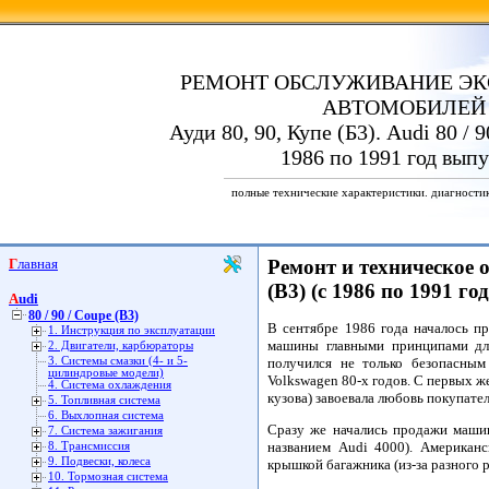
РЕМОНТ ОБСЛУЖИВАНИЕ ЭК
АВТОМОБИЛЕЙ
Ауди 80, 90, Купе (Б3). Audi 80 / 9
1986 по 1991 год выпу
полные технические характеристики. диагности
Главная
Ремонт и техническое о
(B3) (с 1986 по 1991 го
Audi
80 / 90 / Coupe (B3)
В сентябре 1986 года началось пр
1. Инструкция по эксплуатации
машины главными принципами для
2. Двигатели, карбюраторы
3. Системы смазки (4- и 5-
получился не только безопасны
цилиндровые модели)
Volkswagen 80-х годов. С первых ж
4. Система охлаждения
кузова) завоевала любовь покупате
5. Топливная система
6. Выхлопная система
Сразу же начались продажи маши
7. Система зажигания
названием Audi 4000). Американ
8. Трансмиссия
9. Подвески, колеса
крышкой багажника (из-за разного 
10. Тормозная система