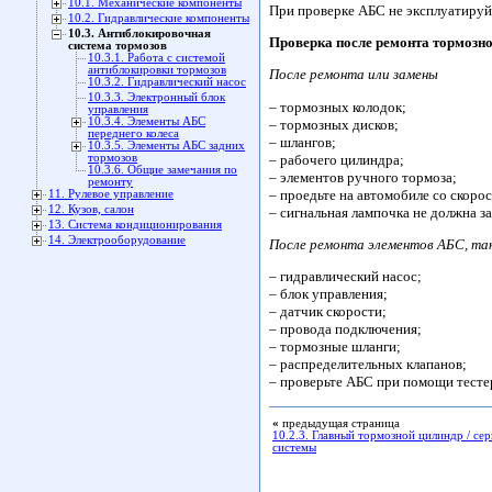
10.1. Механические компоненты
При проверке АБС не эксплуатиру
10.2. Гидравлические компоненты
10.3. Антиблокировочная
Проверка после ремонта тормозн
система тормозов
10.3.1. Работа с системой
антиблокировки тормозов
После ремонта или замены
10.3.2. Гидравлический насос
10.3.3. Электронный блок
– тормозных колодок;
управления
10.3.4. Элементы АБС
– тормозных дисков;
переднего колеса
– шлангов;
10.3.5. Элементы АБС задних
– рабочего цилиндра;
тормозов
10.3.6. Общие замечания по
– элементов ручного тормоза;
ремонту
– проедьте на автомобиле со скорос
11. Рулевое управление
12. Кузов, салон
– сигнальная лампочка не должна за
13. Система кондиционирования
14. Электрооборудование
После ремонта элементов АБС, так
– гидравлический насос;
– блок управления;
– датчик скорости;
– провода подключения;
– тормозные шланги;
– распределительных клапанов;
– проверьте АБС при помощи тесте
«
предыдущая страница
10.2.3. Главный тормозной цилиндр / с
системы