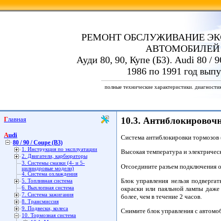
РЕМОНТ ОБСЛУЖИВАНИЕ ЭК
АВТОМОБИЛЕЙ
Ауди 80, 90, Купе (Б3). Audi 80 / 9
1986 по 1991 год выпу
полные технические характеристики. диагности
Главная
10.3. Антиблокировочн
Audi
Система антиблокировки тормозов 
80 / 90 / Coupe (B3)
1. Инструкция по эксплуатации
Высокая температура и электричес
2. Двигатели, карбюраторы
3. Системы смазки (4- и 5-
Отсоедините разъем подключения о
цилиндровые модели)
4. Система охлаждения
Блок управления нельзя подверга
5. Топливная система
окраски или паяльной лампы даже 
6. Выхлопная система
7. Система зажигания
более, чем в течение 2 часов.
8. Трансмиссия
9. Подвески, колеса
Снимите блок управления с автомоб
10. Тормозная система