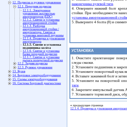
12. Подвеска и рулевое управление
наконечника рулевой тяги
.
12.1. Передняя подвеска
4. Отверните нижний болт крепл
12.1.1. Электронное
стойки. При необходимости нане
управление жесткостью
амортизаторов (EDC)
установка амортизационной стой
12.1.2. Снятие и установка
5. Выверните 4 болта (8) и снимит
амортизационной стойки
12.1.3. Разборка
амортизационной стойки /
амортизатора. Снятие и
установка винтовой пружины
12.1.4. Проверка и утилизация
амортизатора
12.1.5. Снятие и установка
подшипника колеса
УСТАНОВКА
12.1.6. Снятие и установка
балки передней подвески
12.1.7. Снятие и установка
1. Очистите прилегающие поверх
рычага поперечной подвески
следы смазки.
12.2. Задняя подвеска
2. Установите подшипник и закре
12.3. Рулевое управление
3. Установите поворотный кулак в
13. Кузов
14. Бортовое электрооборудование
4. Вставьте зажимной болт и затя
15. Схемы электрооборудования
5. Установите на поворотной опо
16. Система бортовой диагностики
тяги
.
6. Закрепите импульсный датчик 
7. Установите тормозной диск, об
«
предыдущая страница
12.1.4. Проверка и утилизация амортиза