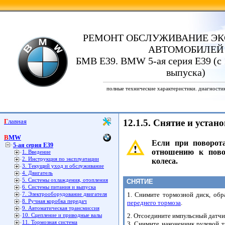
РЕМОНТ ОБСЛУЖИВАНИЕ ЭК
АВТОМОБИЛЕЙ
БМВ Е39. BMW 5-ая серия E39 (с 
выпуска)
полные технические характеристики. диагности
Главная
12.1.5. Снятие и уста
BMW
Если при поворота
5-ая серия E39
отношению к пово
1. Введение
2. Инструкция по эксплуатации
колеса.
3. Текущий уход и обслуживание
4. Двигатель
5. Системы охлаждения, отопления
СНЯТИЕ
6. Системы питания и выпуска
1. Снимите тормозной диск, обр
7. Электрооборудование двигателя
8. Ручная коробка передач
переднего тормоза
.
9. Автоматическая трансмиссия
2. Отсоедините импульсный датчи
10. Сцепление и приводные валы
11. Тормозная система
3. Снимите наконечник рулевой т