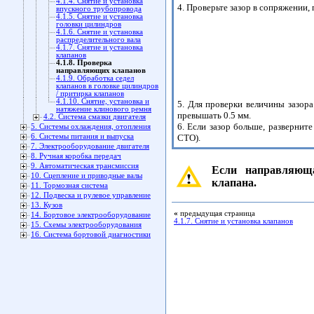
4.1.4. Снятие и установка
4. Проверьте зазор в сопряжении, 
впускного трубопровода
4.1.5. Снятие и установка
головки цилиндров
4.1.6. Снятие и установка
распределительного вала
4.1.7. Снятие и установка
клапанов
4.1.8. Проверка
направляющих клапанов
4.1.9. Обработка седел
клапанов в головке цилиндров
/ притирка клапанов
4.1.10. Снятие, установка и
5. Для проверки величины зазор
натяжение клинового ремня
превышать 0.5 мм.
4.2. Система смазки двигателя
6. Если зазор больше, разверни
5. Системы охлаждения, отопления
6. Системы питания и выпуска
СТО).
7. Электрооборудование двигателя
8. Ручная коробка передач
9. Автоматическая трансмиссия
Если направляюща
10. Сцепление и приводные валы
клапана.
11. Тормозная система
12. Подвеска и рулевое управление
13. Кузов
«
предыдущая страница
14. Бортовое электрооборудование
4.1.7. Снятие и установка клапанов
15. Схемы электрооборудования
16. Система бортовой диагностики