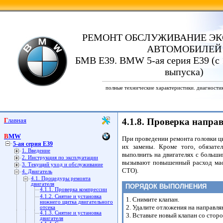
РЕМОНТ ОБСЛУЖИВАНИЕ ЭК
АВТОМОБИЛЕЙ
БМВ Е39. BMW 5-ая серия E39 (с 
выпуска)
полные технические характеристики. диагности
Главная
4.1.8. Проверка напр
BMW
При проведении ремонта головки ц
5-ая серия E39
их замены. Кроме того, обязате
1. Введение
выполнить на двигателях с больш
2. Инструкция по эксплуатации
вызывают повышенный расход мас
3. Текущий уход и обслуживание
СТО).
4. Двигатель
4.1. Процедуры ремонта
двигателя
ПОРЯДОК ВЫПОЛНЕНИЯ
4.1.1. Проверка компрессии
4.1.2. Снятие и установка
1. Снимите клапан.
нижнего щитка двигательного
2. Удалите отложения на направл
отсека
4.1.3. Снятие и установка
3. Вставьте новый клапан со сто
двигателя