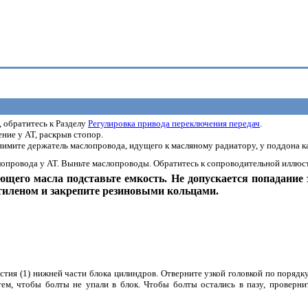
, обратитесь к Разделу
Регулировка привода переключения передач
.
ние у АТ, раскрыв стопор.
нимите держатель маслопровода, идущего к масляному радиатору, у поддона к
слопровода у АТ. Выньте маслопроводы. Обратитесь к сопроводительной иллюс
щего масла подставьте емкость. Не допускается попадание
тиленом и закрепите резиновыми кольцами.
стия (1) нижней части блока цилиндров. Отверните узкой головкой по порядк
тем, чтобы болты не упали в блок. Чтобы болты остались в пазу, проверни