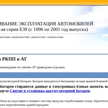
ИВАНИЕ ЭКСПЛУАТАЦИЯ АВТОМОБИЛЕЙ
я серия E39 (с 1996 по 2001 год выпуска)
нические характеристики. диагностика. электросхемы
ка РКПП и АТ
екомендации по снятию АТ приведены отдельно.
ккумуляторной батареи. Батарея находится в багажнике позади правой боковой
батареи стираются данные в электронных блоках памяти, н
здела
Снятие и установка аккумуляторной батареи
.
биль на подставки и снимите систему выпуска отработавших газов, обратитес
чага переключения задней передачи.