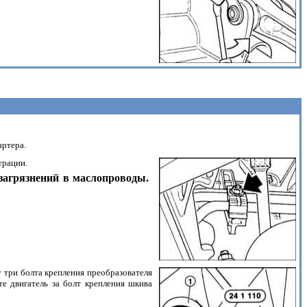
артера.
трации.
 загрязнений в маслопроводы.
у три болта крепления преобразователя
те двигатель за болт крепления шкива