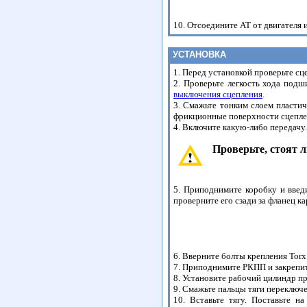
10. Отсоедините АТ от двигателя 
УСТАНОВКА
1. Перед установкой проверьте сц
2. Проверьте легкость хода под
выключения сцепления
.
3. Смажьте тонким слоем пласти
фрикционные поверхности сцеплен
4. Включите какую-либо передачу.
Проверьте, стоят л
5. Приподнимите коробку и введи
проверните его сзади за фланец ка
6. Вверните болты крепления Tor
7. Приподнимите РКПП и закрепи
8. Установите рабочий цилиндр пр
9. Смажьте пальцы тяги переключе
10. Вставьте тягу. Поставьте 