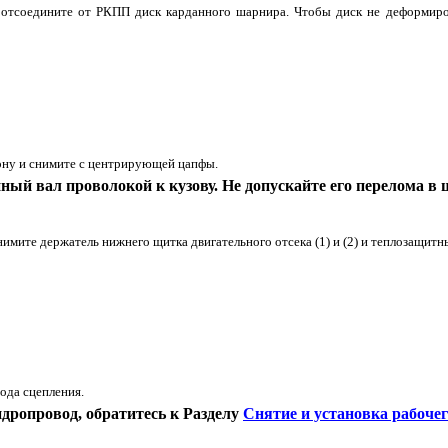
 отсоедините от РКПП диск карданного шарнира. Чтобы диск не деформирова
рону и снимите с центрирующей цапфы.
ый вал проволокой к кузову. Не допускайте его перелома в 
нимите держатель нижнего щитка двигательного отсека (1) и (2) и теплозащитны
ода сцепления.
идропровод, обратитесь к Разделу
Снятие и установка рабоче