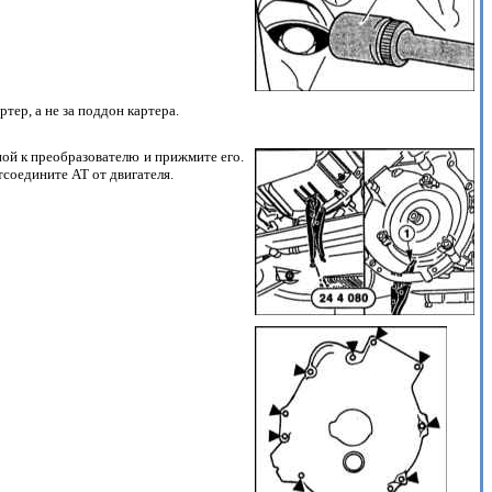
ер, а не за поддон картера.
ной к преобразователю и прижмите его.
тсоедините АТ от двигателя.