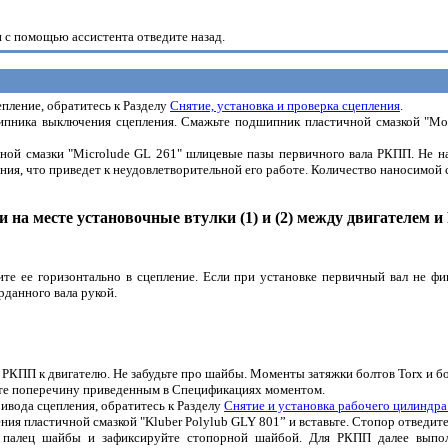
и с помощью ассистента отведите назад.
епление, обратитесь к Разделу
Снятие, установка и проверка сцепления
.
шипника выключения сцепления. Смажьте подшипник пластичной смазкой "Mol
чной смазки "Microlude GL 261" шлицевые пазы первичного вала РКПП. Не н
ия, что приведет к неудовлетворительной его работе. Количество наносимой с
и на месте установочные втулки (1) и (2) между двигателем 
те ее горизонтально в сцепление. Если при установке первичный вал не фи
рданного вала рукой.
x РКПП к двигателю. Не забудьте про шайбы. Моменты затяжки болтов Torx и 
те поперечину приведенным в Спецификациях моментом.
ивода сцепления, обратитесь к Разделу
Снятие и установка рабочего цилиндра
ния пластичной смазкой "Kluber Polylub GLY 801” и вставьте. Стопор отведите
на палец шайбы и зафиксируйте стопорной шайбой. Для РКПП далее выпо