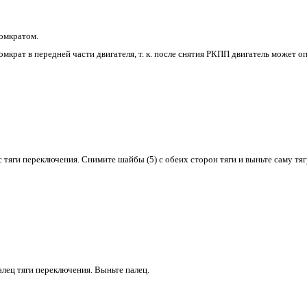
омкратом.
мкрат в передней части двигателя, т. к. после снятия РКПП двигатель может о
с тяги переключения. Снимите шайбы (5) с обеих сторон тяги и выньте саму тяг
алец тяги переключения. Выньте палец.