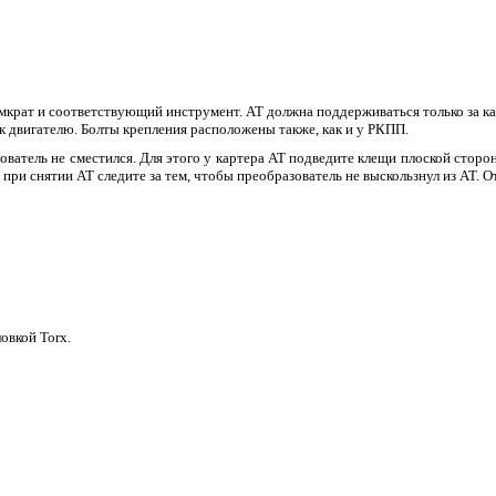
крат и соответствующий инструмент. АТ должна поддерживаться только за карт
к двигателю. Болты крепления расположены также, как и у РКПП.
зователь не сместился. Для этого у картера АТ подведите клещи плоской сторо
при снятии АТ следите за тем, чтобы преобразователь не выскользнул из АТ. О
овкой Torx.