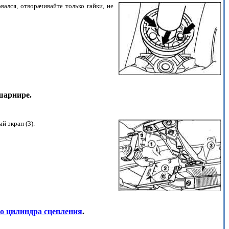
лся, отворачивайте только гайки, не
шарнире.
й экран (3).
го цилиндра сцепления
.