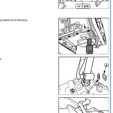
прокинуться вперед.
у.