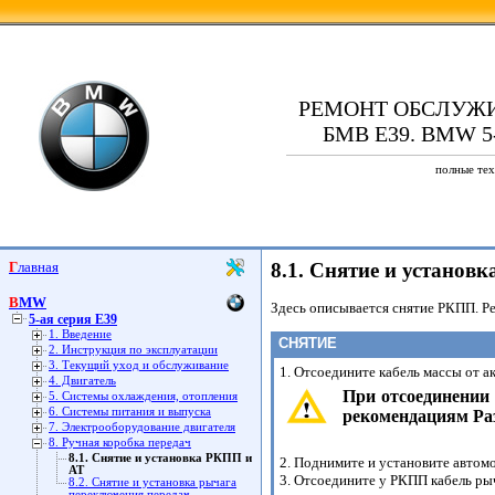
РЕМОНТ ОБСЛУЖ
БМВ Е39. BMW 5-а
полные тех
Главная
8.1. Снятие и установ
BMW
Здесь описывается снятие РКПП. Р
5-ая серия E39
1. Введение
СНЯТИЕ
2. Инструкция по эксплуатации
3. Текущий уход и обслуживание
1. Отсоедините кабель массы от а
4. Двигатель
При отсоединении 
5. Системы охлаждения, отопления
6. Системы питания и выпуска
рекомендациям Ра
7. Электрооборудование двигателя
8. Ручная коробка передач
8.1. Снятие и установка РКПП и
2. Поднимите и установите автомо
АТ
3. Отсоедините у РКПП кабель ры
8.2. Снятие и установка рычага
переключения передач