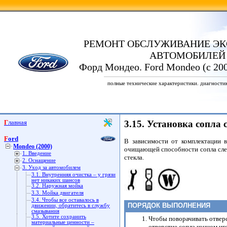
РЕМОНТ ОБСЛУЖИВАНИЕ ЭК
АВТОМОБИЛЕЙ
Форд Мондео. Ford Mondeo (с 200
полные технические характеристики. диагности
Главная
3.15. Установка сопла
Ford
В зависимости от комплектации 
Mondeo (2000)
очищающей способности сопла след
1. Введение
стекла.
2. Оснащение
3. Уход за автомобилем
3.1. Внутренняя очистка – у грязи
нет никаких шансов
3.2. Наружная мойка
3.3. Мойка двигателя
3.4. Чтобы все оставалось в
ПОРЯДОК ВЫПОЛНЕНИЯ
движении, обратитесь в службу
смазывания
3.5. Хотите сохранить
Чтобы поворачивать отверс
материальные ценности –
отверстие сопла концом иг