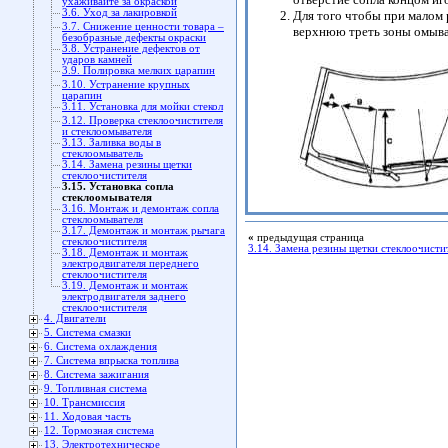
ухаживайте за окраской
3.6. Уход за лакировкой
Для того чтобы при малом
3.7. Снижение ценности товара –
верхнюю треть зоны омыва
безобразные дефекты окраски
3.8. Устранение дефектов от
ударов камней
3.9. Полировка мелких царапин
3.10. Устранение крупных
царапин
3.11. Установка для мойки стекол
3.12. Проверка стеклоочистителя
и стеклоомывателя
3.13. Заливка воды в
стеклоомыватель
3.14. Замена резины щетки
стеклоочистителя
3.15. Установка сопла
стеклоомывателя
3.16. Монтаж и демонтаж сопла
стеклоомывателя
3.17. Демонтаж и монтаж рычага
«
предыдущая страница
стеклоочистителя
3.14. Замена резины щетки стеклоочисти
3.18. Демонтаж и монтаж
электродвигателя переднего
стеклоочистителя
3.19. Демонтаж и монтаж
электродвигателя заднего
стеклоочистителя
4. Двигатели
5. Система смазки
6. Система охлаждения
7. Система впрыска топлива
8. Система зажигания
9. Топливная система
10. Трансмиссия
11. Ходовая часть
12. Тормозная система
13. Электротехническое