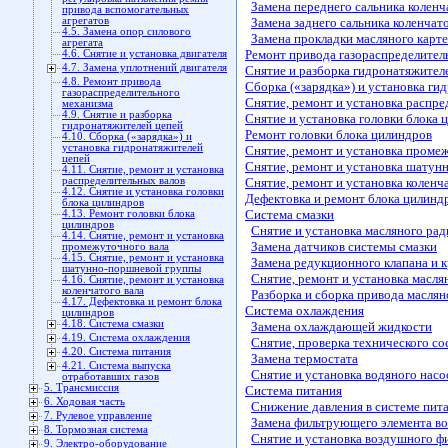
Замена переднего сальника коленч
привода вспомогательных
агрегатов
Замена заднего сальника коленчато
4.5. Замена опор силового
Замена прокладки масляного карт
агрегата
Ремонт привода газораспределител
4.6. Снятие и установка двигателя
4.7. Замена уплотнений двигателя
Снятие и разборка гидронатяжител
4.8. Ремонт привода
Сборка («зарядка») и установка ги
газораспределительного
Снятие, ремонт и установка распре
механизма
4.9. Снятие и разборка
Снятие и установка головки блока 
гидронатяжителей цепей
Ремонт головки блока цилиндров
4.10. Сборка («зарядка») и
установка гидронатяжителей
Снятие, ремонт и установка проме
цепей
Снятие, ремонт и установка шату
4.11. Снятие, ремонт и установка
распределительных валов
Снятие, ремонт и установка коленч
4.12. Снятие и установка головки
Дефектовка и ремонт блока цилинд
блока цилиндров
Система смазки
4.13. Ремонт головки блока
цилиндров
Снятие и установка масляного ра
4.14. Снятие, ремонт и установка
Замена датчиков системы смазки
промежуточного вала
4.15. Снятие, ремонт и установка
Замена редукционного клапана и 
шатунно-поршневой группы
Снятие, ремонт и установка масля
4.16. Снятие, ремонт и установка
коленчатого вала
Разборка и сборка привода маслян
4.17. Дефектовка и ремонт блока
Система охлаждения
цилиндров
4.18. Система смазки
Замена охлаждающей жидкости
4.19. Система охлаждения
Снятие, проверка технического со
4.20. Система питания
Замена термостата
4.21. Система выпуска
Снятие и установка водяного насо
отработавших газов
5. Трансмиссия
Система питания
6. Ходовая часть
Снижение давления в системе пит
7. Рулевое управление
Замена фильтрующего элемента в
8. Тормозная система
Снятие и установка воздушного ф
9. Электро-оборудование