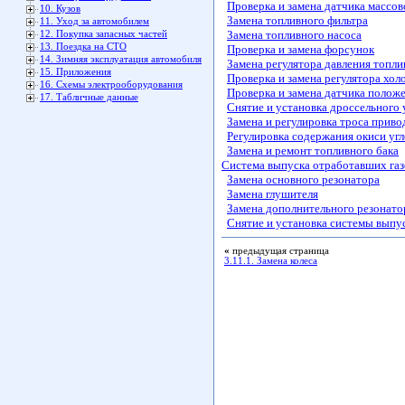
Проверка и замена датчика массов
10. Кузов
Замена топливного фильтра
11. Уход за автомобилем
Замена топливного насоса
12. Покупка запасных частей
13. Поездка на СТО
Проверка и замена форсунок
14. Зимняя эксплуатация автомобиля
Замена регулятора давления топли
15. Приложения
Проверка и замена регулятора хол
16. Схемы электрооборудования
Проверка и замена датчика полож
17. Табличные данные
Снятие и установка дроссельного 
Замена и регулировка троса приво
Регулировка содержания окиси угл
Замена и ремонт топливного бака
Система выпуска отработавших газ
Замена основного резонатора
Замена глушителя
Замена дополнительного резонато
Снятие и установка системы выпу
«
предыдущая страница
3.11.1. Замена колеса