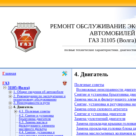
РЕМОНТ ОБСЛУЖИВАНИЕ ЭК
АВТОМОБИЛЕЙ
ГАЗ 31105 (Волга
полные технические характеристики. диагности
Главная
4. Двигатель
ГАЗ
Полезные советы
31105 (Волга)
Возможные неисправности двигат
1. Общие сведения об автомобиле
Снятие и установка брызговика дви
2. Рекомендации по эксплуатации и
Замена масла и фильтрующего элем
техническому обслуживанию
3. Неисправности в пути
Снятие, установка и регулировка н
4. Двигатель
Замена опор силового агрегата
4.1. Полезные советы
Снятие и установка двигателя
4.2. Снятие и установка
Замена уплотнений двигателя
брызговика двигателя
4.3. Замена масла и
Замена прокладки крышки головки
фильтрующего элемента
Замена прокладки головки блока 
масляного фильтра
4.4. Снятие, установка и
Замена маслосъемных колпачков к
регулировка натяжения ремня