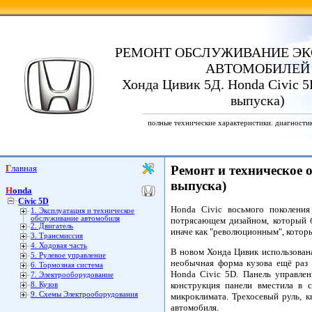
РЕМОНТ ОБСЛУЖИВАНИЕ ЭК
АВТОМОБИЛЕЙ
Хонда Цивик 5Д. Honda Civic 5D
выпуска)
полные технические характеристики. диагности
Главная
Ремонт и техническое 
выпуска)
Honda
Civic 5D
Honda Civic восьмого поколени
1. Эксплуатация и техническое
обслуживание автомобиля
потрясающем дизайном, который б
2. Двигатель
иначе как "революционным", котор
3. Трансмиссия
4. Ходовая часть
В новом Хонда Цивик использована
5. Рулевое управление
необычная форма кузова ещё раз 
6. Тормозная система
Honda Civic 5D. Панель управлен
7. Электрооборудование
конструкция панели вместила в 
8. Кузов
9. Схемы Электрооборудования
микроклимата. Трехосевый руль, к
автомобиля.