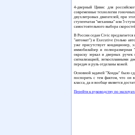
4-дверный Цивис для российског
современные технологии гоночных д
двухлитровых двигателей, при это
ступенчатая "механика" или 5-сту
самостоятельного выбора скоросте
В России седан Civic предлагается 
"автомат") и Executive (только а
уже присутствует кондиционер, э
иммобилайзер и полноразмерная 
окраску зеркал и дверных ручек 
сигнализацией, легкосплавными д
передач и руль отделаны кожей.
Основной задачей "Хонды" было сде
поспорить с тем фактом, что он 
класса, да и вообще является дост
Перейти к руководству по эксплуа