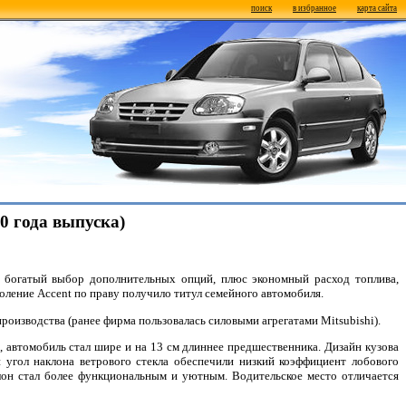
поиск
в избранное
карта сайта
0 года выпуска)
и богатый выбор дополнительных опций, плюс экономный расход топлива,
оление Accent по праву получило титул семейного автомобиля.
оизводства (ранее фирма пользовалась силовыми агрегатами Mitsubishi).
, автомобиль стал шире и на 13 см длиннее предшественника. Дизайн кузова
 угол наклона ветрового стекла обеспечили низкий коэффициент лобового
алон стал более функциональным и уютным. Водительское место отличается