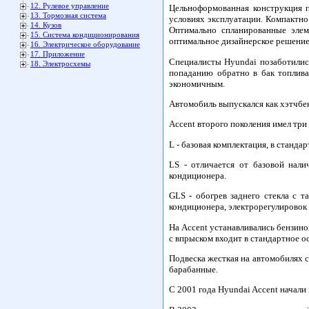
12. Рулевое управление
Цельноформованная конструкция 
13. Тормозная система
условиях эксплуатации. Компактно
14. Кузов
Оптимально спланированные элем
15. Система кондиционирования
оптимальное дизайнерское решение
16. Электрическое оборудование
17. Приложение
Специалисты Hyundai позаботилис
18. Электросхемы
попаданию обратно в бак топлива,
экономичным.
Автомобиль выпускался как хэтчбек 
Accent второго поколения имел три
L - базовая комплектация, в станда
LS - отличается от базовой нал
кондиционера.
GLS - обогрев заднего стекла с т
кондиционера, электрорегулировок 
На Accent устанавливались бензино
с впрыском входит в стандартное о
Подвеска жесткая на автомобилях с
барабанные.
С 2001 года Hyundai Accent начали