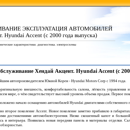
ИВАНИЕ ЭКСПЛУАТАЦИЯ АВТОМОБИЛЕЙ
. Hyundai Accent (с 2000 года выпуска)
нические характеристики. диагностика. электросхемы
обслуживание Хендай Акцент. Hyundai Accent (с 200
йшим автопроизводителем Южной Кореи - Hyundai Motors Corp с 1994 года.
ригинальную внешность, комфортабельность салона, лёгкость управления 
сем мире, о чём свидетельствует высокий уровень объема продаж. Первое пок
положено начало оснащению автомобилей Hyundai двигателями собственного пр
но второе поколение Accent. Новое поколение заметно прибавило в габаритах
ними достижениями автомобилестроения. Низко скошенный капот и большой
сь и интерьера. Появилась новая передняя панель и материалы отделки. С
 обзорностью.