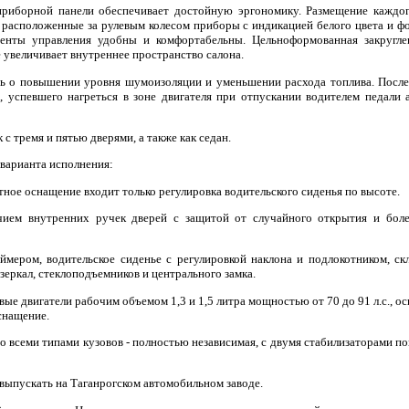
приборной панели обеспечивает достойную эргономику. Размещение каждог
 расположенные за рулевым колесом приборы с индикацией белого цвета и фо
енты управления удобны и комфортабельны. Цельноформованная закругле
 увеличивает внутреннее пространство салона.
ь о повышении уровня шумоизоляции и уменьшении расхода топлива. После
 успевшего нагреться в зоне двигателя при отпускании водителем педали а
с тремя и пятью дверями, а также как седан.
 варианта исполнения:
ртное оснащение входит только регулировка водительского сиденья по высоте.
ичием внутренних ручек дверей с защитой от случайного открытия и боле
аймером, водительское сиденье с регулировкой наклона и подлокотником, 
зеркал, стеклоподъемников и центрального замка.
вые двигатели рабочим объемом 1,3 и 1,5 литра мощностью от 70 до 91 л.с.,
снащение.
о всеми типами кузовов - полностью независимая, с двумя стабилизаторами по
 выпускать на Таганрогском автомобильном заводе.