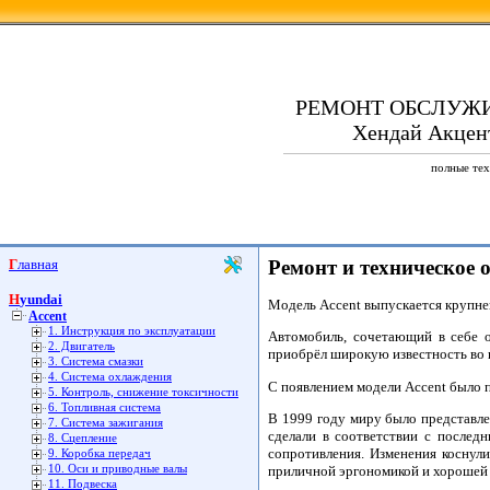
РЕМОНТ ОБСЛУЖ
Хендай Акцент
полные тех
Главная
Ремонт и техническое 
Hyundai
Модель Accent выпускается крупне
Accent
1. Инструкция по эксплуатации
Автомобиль, сочетающий в себе о
2. Двигатель
приобрёл широкую известность во в
3. Система смазки
4. Система охлаждения
С появлением модели Accent было 
5. Контроль, снижение токсичности
6. Топливная система
В 1999 году миру было представле
7. Система зажигания
сделали в соответствии с послед
8. Сцепление
сопротивления. Изменения коснули
9. Коробка передач
приличной эргономикой и хорошей
10. Оси и приводные валы
11. Подвеска